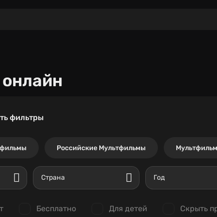
 онлайн
ть фильтры
тфильмы
Российские Мультфильмы
Мультфильм
Страна
Год
т
Бесплатно
Для детей
Скрыть п