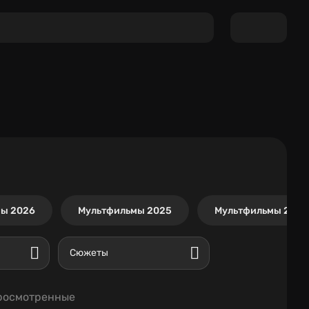
ы 2026
Мультфильмы 2025
Мультфильмы 2024
Сюжеты
росмотренные