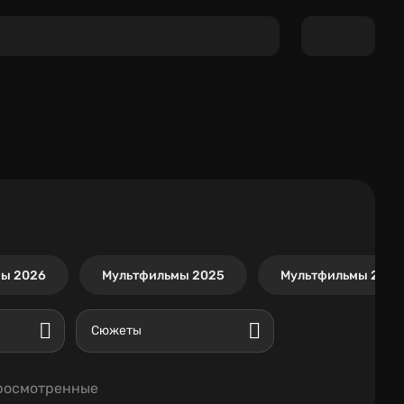
ы 2026
Мультфильмы 2025
Мультфильмы 2024
Сюжеты
росмотренные