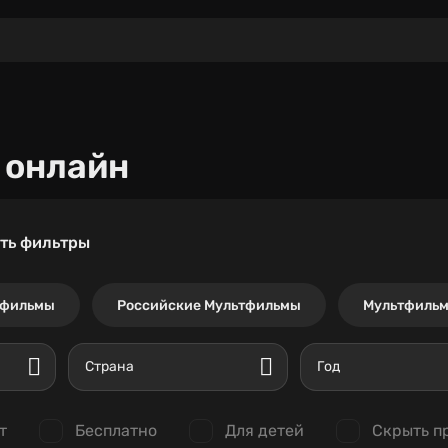
 онлайн
ть фильтры
тфильмы
Российские Мультфильмы
Мультфильм
Страна
Год
т
Бесплатно
Для детей
Скрыть п