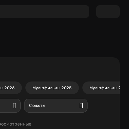
ы 2026
Мультфильмы 2025
Мультфильмы 2024
Сюжеты
росмотренные