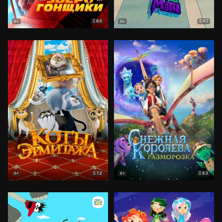
8.5
9.7
6+
0+
7.2
8.3
6+
6+