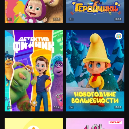
8.6
8.3
0+
0+
8.4
8.3
6+
0+