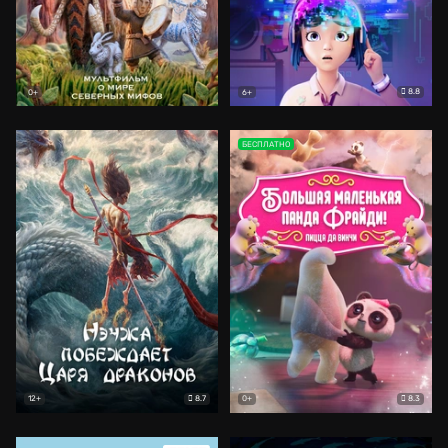
8.8
0+
6+
БЕСПЛАТНО
8.7
8.3
12+
0+