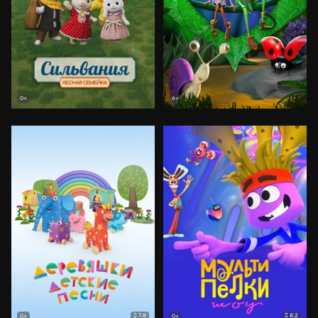
0+
6+
7.8
8.2
0+
0+