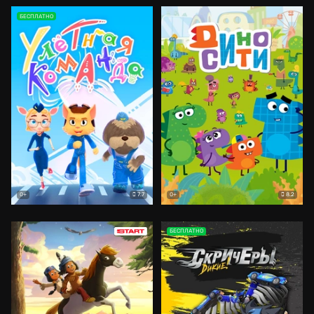
БЕСПЛАТНО
7.7
8.2
0+
0+
БЕСПЛАТНО