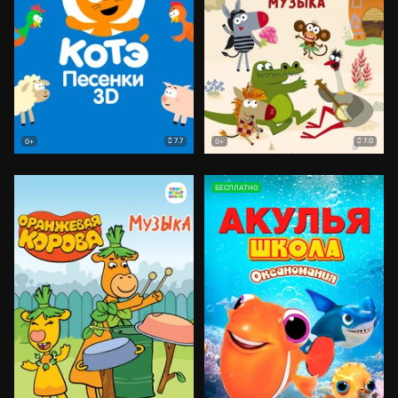
7.7
7.0
0+
0+
БЕСПЛАТНО