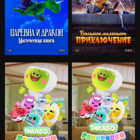
8.1
8.4
0+
6+