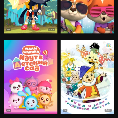
9.8
7.9
0+
0+
8.2
0+
0+