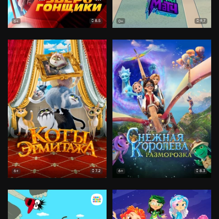
8.5
9.7
6+
0+
7.2
8.3
6+
6+