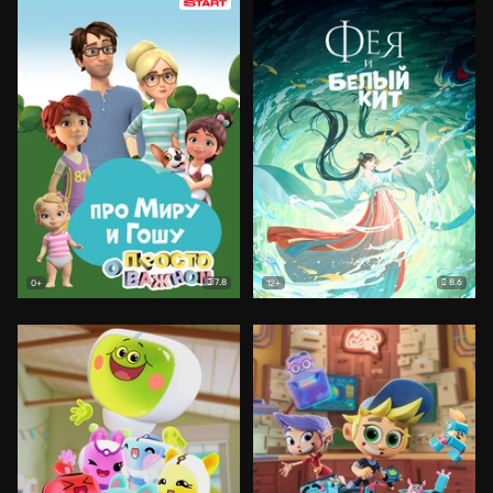
7.8
8.6
0+
12+