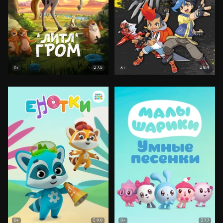
7.5
8.4
0+
6+
9.0
7.7
0+
0+