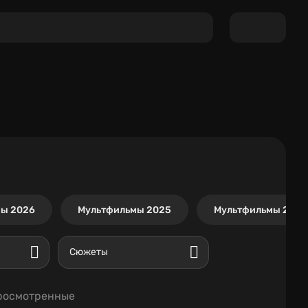
ы 2026
Мультфильмы 2025
Мультфильмы 2024
Сюжеты
росмотренные