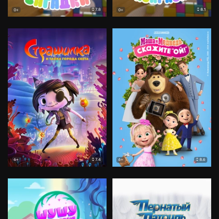
7.8
8.1
0+
0+
7.4
8.6
6+
6+