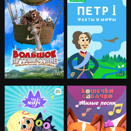
БЕСПЛАТНО
8.0
8.2
6+
6+