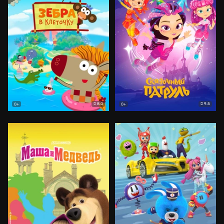
8.0
9.5
0+
0+