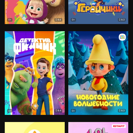
8.6
8.3
0+
0+
8.4
8.3
6+
0+