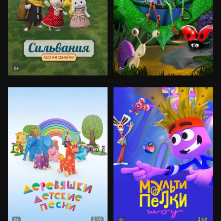
0+
6+
7.8
8.2
0+
0+