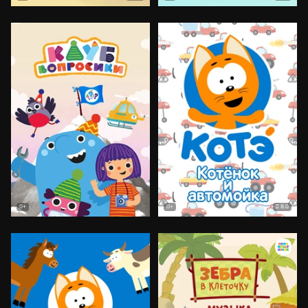
8.0
0+
0+