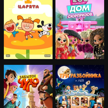
7.9
8.5
0+
6+