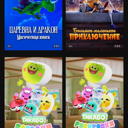
8.1
8.4
0+
6+