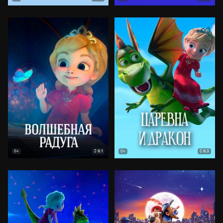
8.1
8.3
0+
0+