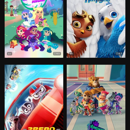
8.5
8.3
6+
6+