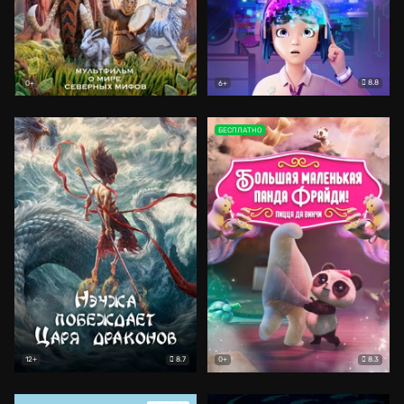
8.8
0+
6+
БЕСПЛАТНО
8.7
8.3
12+
0+