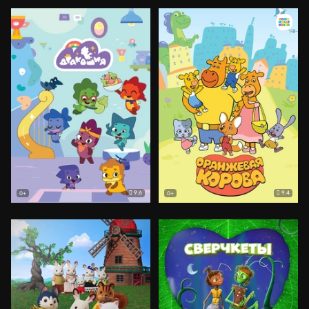
9.6
9.4
0+
0+