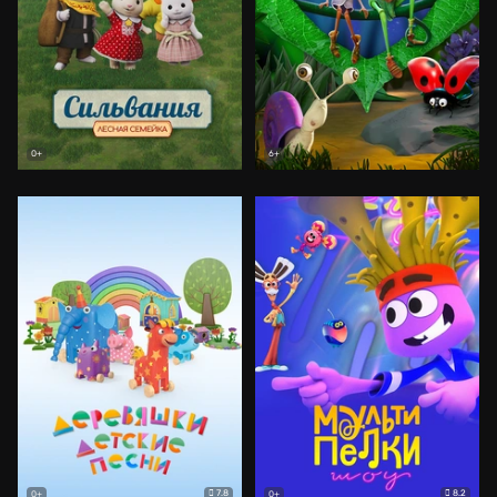
0+
6+
7.8
8.2
0+
0+