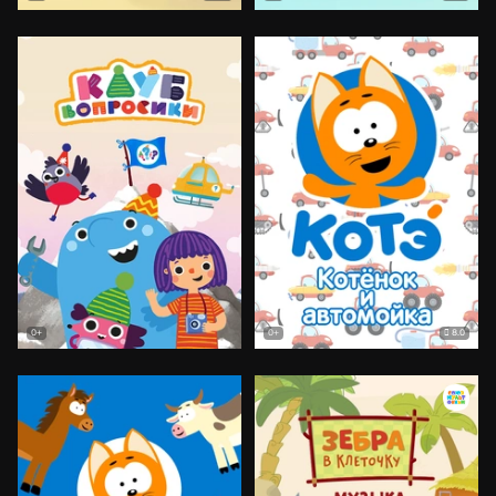
8.0
0+
0+