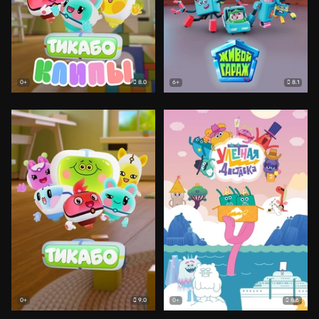
8.0
8.1
0+
6+
9.0
8.6
0+
0+