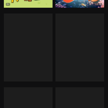
7.8
0+
0+