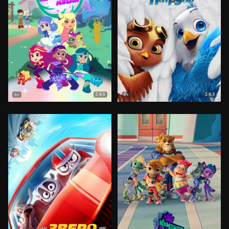
8.5
8.3
6+
6+