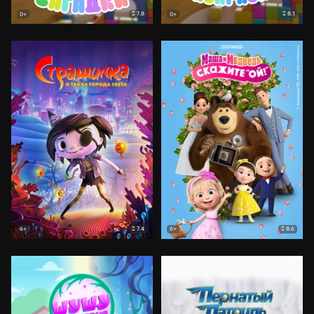
7.8
8.1
0+
0+
7.4
8.6
6+
6+