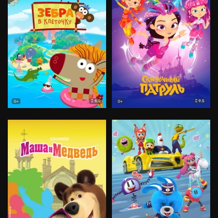
8.0
9.5
0+
0+