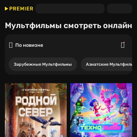
Мультфильмы
смотреть онлайн
По новизне
Зарубежные Мультфильмы
Азиатские Мультфильм