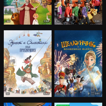
8.8
8.0
16+
6+
9.0
8.3
6+
6+