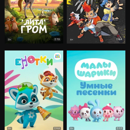
7.5
8.4
0+
6+
9.0
7.7
0+
0+