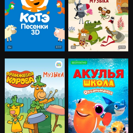
7.7
7.0
0+
0+
БЕСПЛАТНО