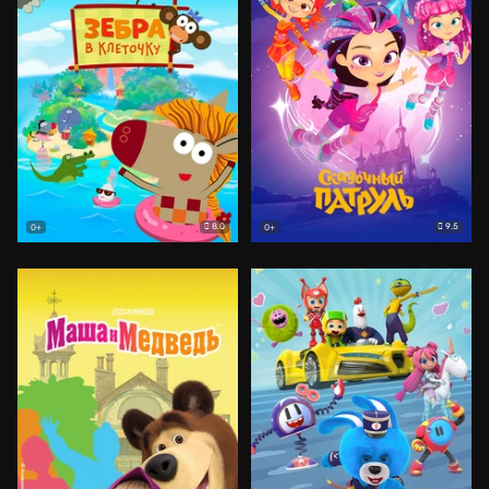
8.0
9.5
0+
0+