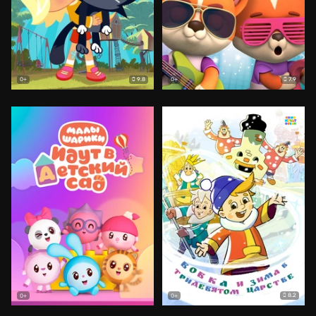
9.8
7.9
0+
0+
8.2
0+
0+