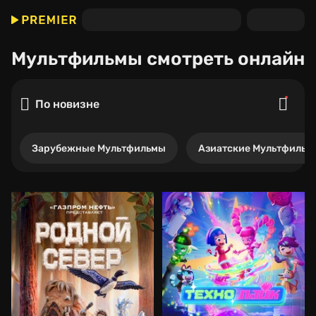
Мультфильмы
смотреть онлайн
По новизне
Зарубежные Мультфильмы
Азиатские Мультфильм