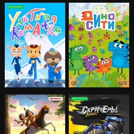
БЕСПЛАТНО
7.7
8.2
0+
0+
БЕСПЛАТНО