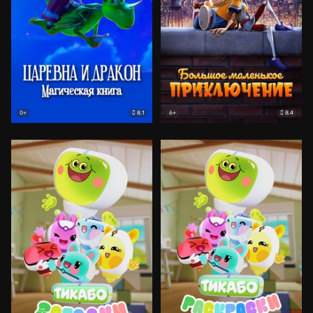
8.1
8.4
0+
6+