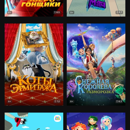
8.5
9.7
6+
0+
7.2
8.3
6+
6+