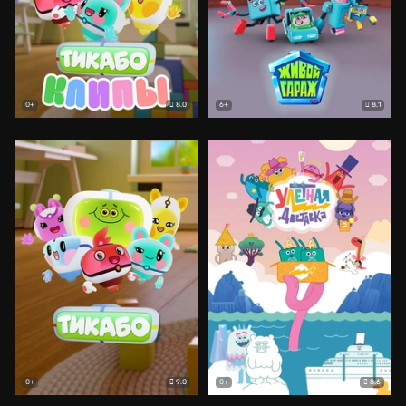
8.0
8.1
0+
6+
9.0
8.6
0+
0+