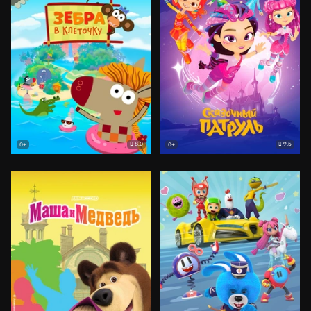
8.0
9.5
0+
0+