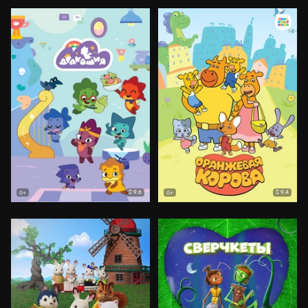
9.6
9.4
0+
0+