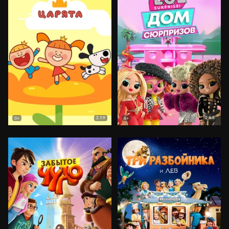
7.9
8.5
0+
6+