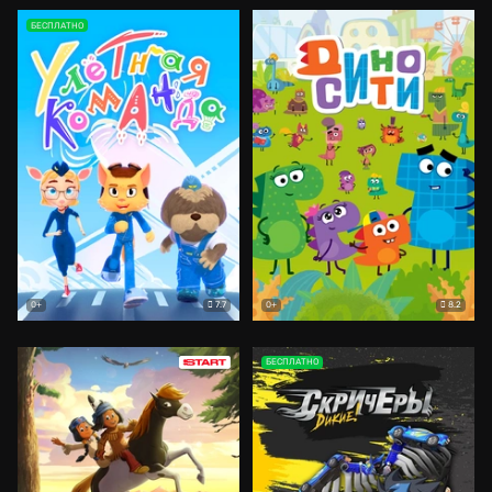
БЕСПЛАТНО
7.7
8.2
0+
0+
БЕСПЛАТНО