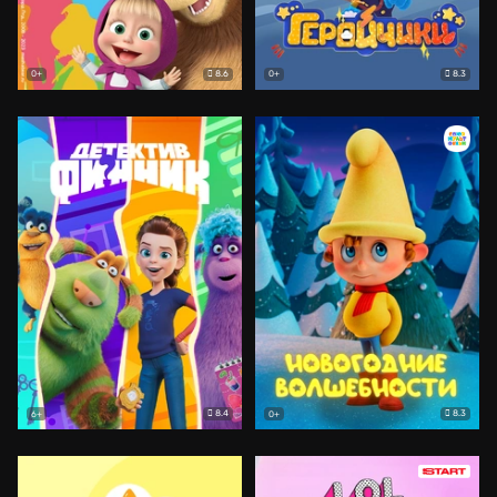
8.6
8.3
0+
0+
8.4
8.3
6+
0+