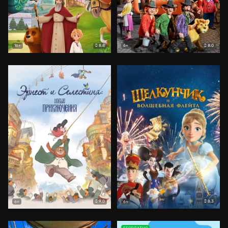
8.8
8.0
16+
6+
9.0
8.3
6+
6+