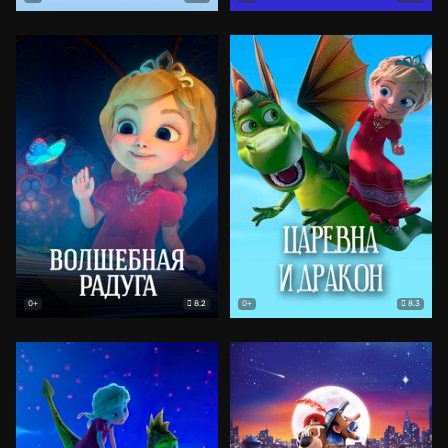
8.2
8.3
0+
0+