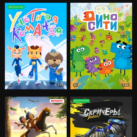
БЕСПЛАТНО
7.7
8.2
0+
0+
БЕСПЛАТНО