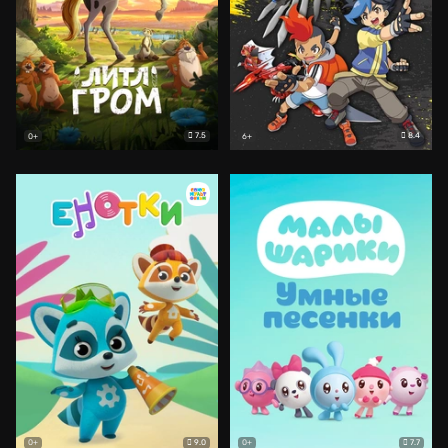
7.5
8.4
0+
6+
9.0
7.7
0+
0+