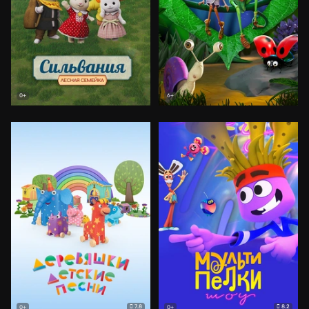
0+
6+
7.8
8.2
0+
0+