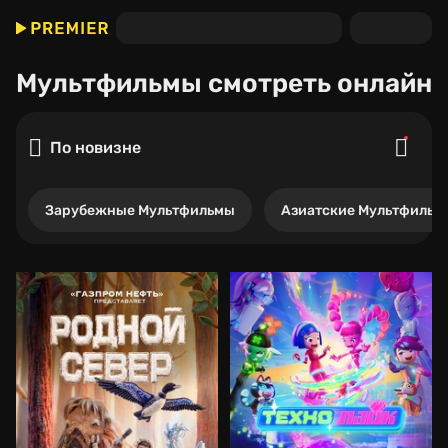
Мультфильмы
смотреть онлайн
По новизне
Зарубежные Мультфильмы
Азиатские Мультфильм