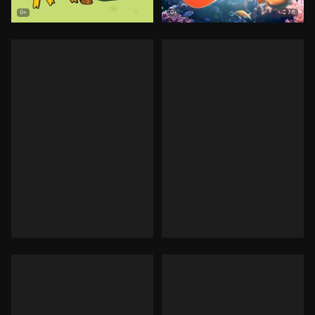
7.8
0+
0+