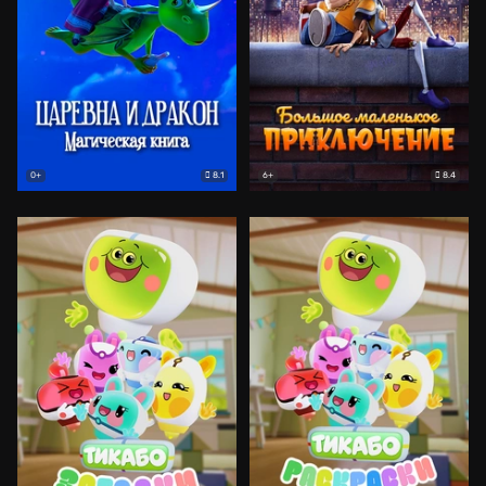
8.1
8.4
0+
6+