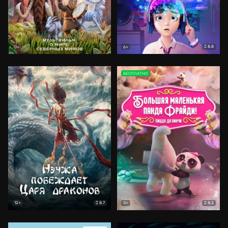
8.8
0+
6+
БЕСПЛАТНО
8.7
8.3
12+
0+