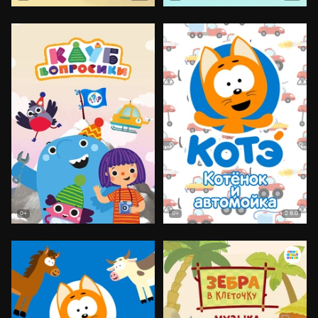
8.0
0+
0+