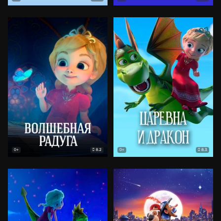
8.2
8.3
0+
0+