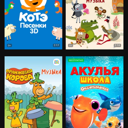
7.7
7.0
0+
0+
БЕСПЛАТНО