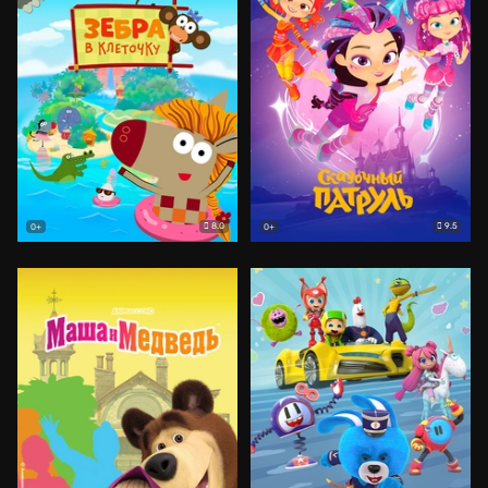
8.0
9.5
0+
0+