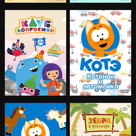
8.0
0+
0+