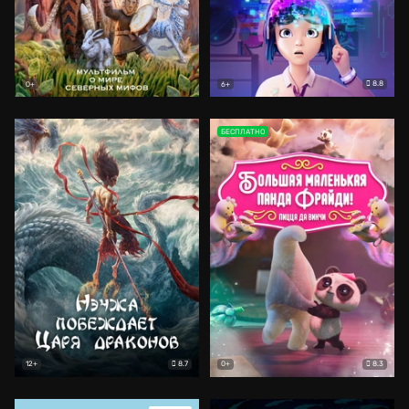
8.8
0+
6+
БЕСПЛАТНО
8.7
8.3
12+
0+