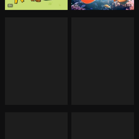
7.8
0+
0+