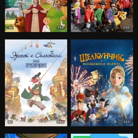
8.8
8.0
16+
6+
9.0
8.3
6+
6+