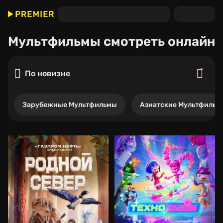
Мультфильмы
смотреть онлайн
По новизне
Зарубежные Мультфильмы
Азиатские Мультфильм