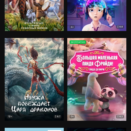
8.8
0+
6+
БЕСПЛАТНО
8.7
8.3
12+
0+