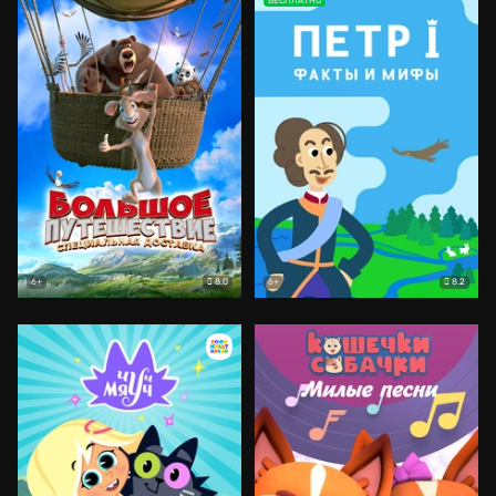
БЕСПЛАТНО
8.0
8.2
6+
6+