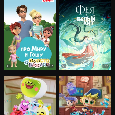
7.8
8.6
0+
12+