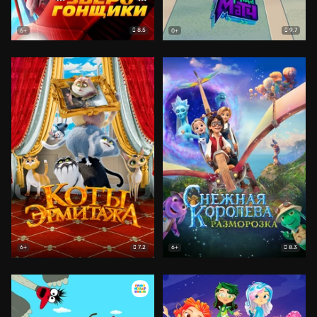
8.5
9.7
6+
0+
7.2
8.3
6+
6+