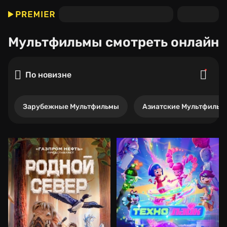
Мультфильмы
смотреть онлайн
По новизне
Зарубежные Мультфильмы
Азиатские Мультфильм