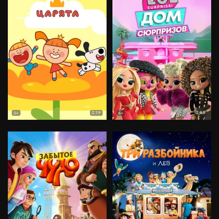
7.9
8.5
0+
6+