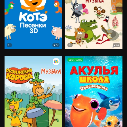
7.7
7.0
0+
0+
БЕСПЛАТНО