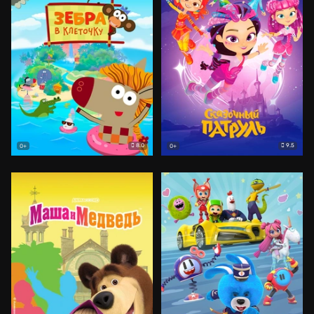
8.0
9.5
0+
0+