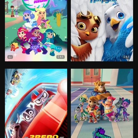
8.5
8.3
6+
6+