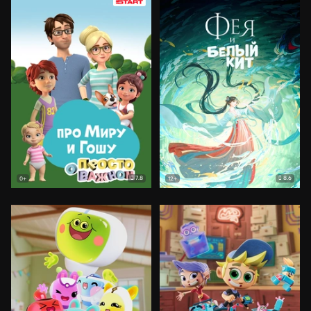
7.8
8.6
0+
12+