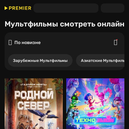
Мультфильмы
смотреть онлайн
По новизне
Зарубежные Мультфильмы
Азиатские Мультфильм