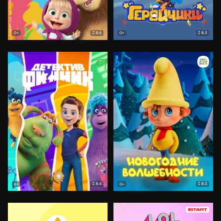
8.6
8.3
0+
0+
8.4
8.3
6+
0+