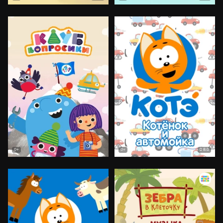
8.0
0+
0+