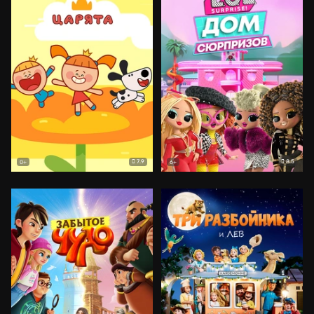
7.9
8.5
0+
6+