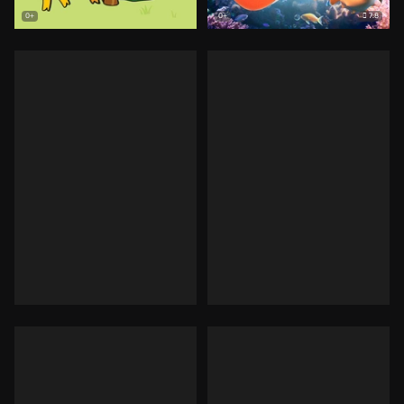
7.8
0+
0+