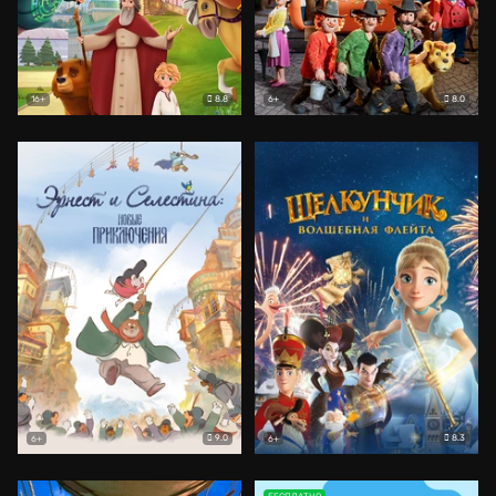
8.8
8.0
16+
6+
9.0
8.3
6+
6+