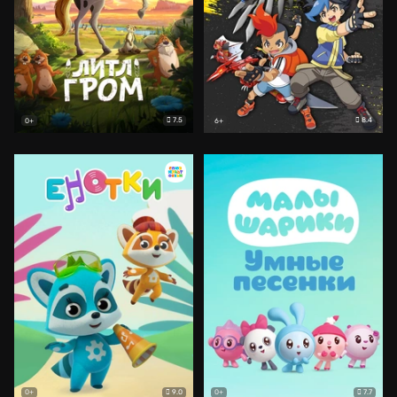
7.5
8.4
0+
6+
9.0
7.7
0+
0+