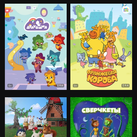
9.6
9.4
0+
0+