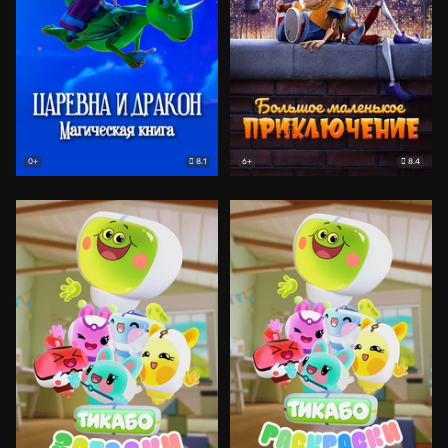
8.1
8.4
0+
6+