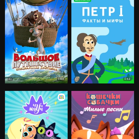
БЕСПЛАТНО
8.0
8.2
6+
6+