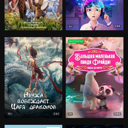
8.8
0+
6+
БЕСПЛАТНО
8.7
8.3
12+
0+