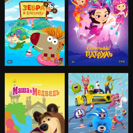
8.0
9.5
0+
0+