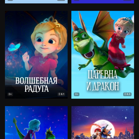
8.1
8.3
0+
0+