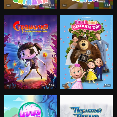
7.8
8.1
0+
0+
7.4
8.6
6+
6+