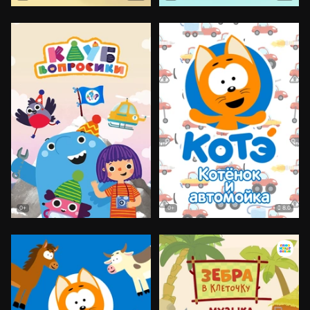
8.0
0+
0+