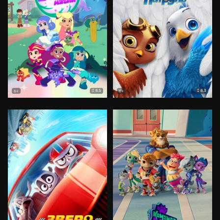
8.5
8.3
6+
6+