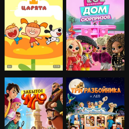
7.9
8.5
0+
6+