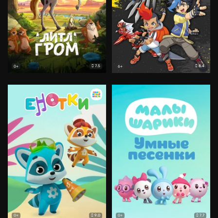
7.5
8.4
0+
6+
9.0
7.7
0+
0+