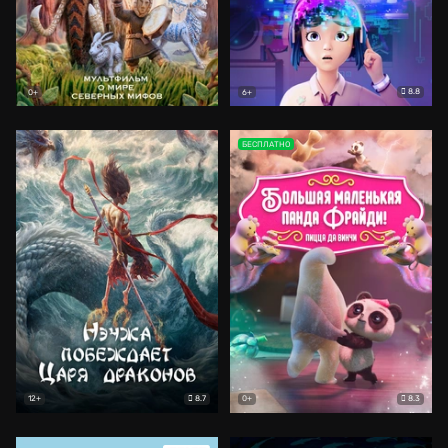
8.8
0+
6+
БЕСПЛАТНО
8.7
8.3
12+
0+