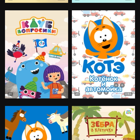
8.0
0+
0+