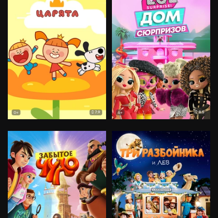
7.9
8.5
0+
6+