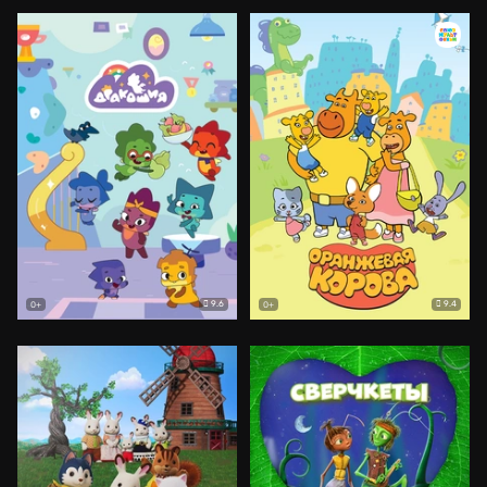
9.6
9.4
0+
0+