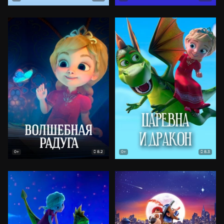
8.2
8.3
0+
0+