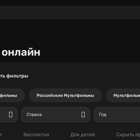
 онлайн
ть фильтры
тфильмы
Российские Мультфильмы
Мультфильм
Страна
Год
т
Бесплатно
Для детей
Скрыть п