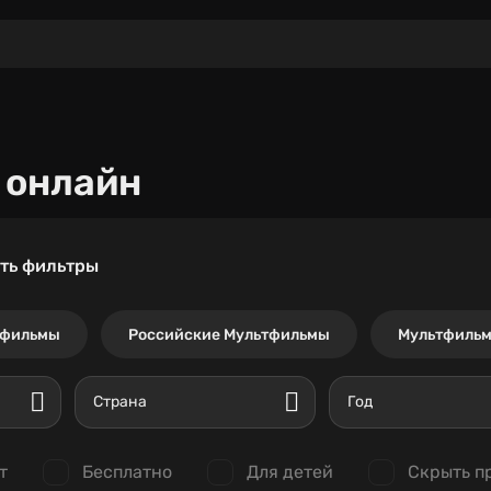
 онлайн
ть фильтры
тфильмы
Российские Мультфильмы
Мультфильм
Страна
Год
т
Бесплатно
Для детей
Скрыть п