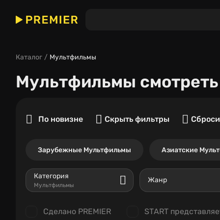
Каталог
Мультфильмы
Мультфильмы
смотреть
По новизне
Скрыть фильтры
Сброси
Зарубежные Мультфильмы
Азиатские Муль
Категория
Жанр
Мультфильмы
Сделано PREMIER
START представляе