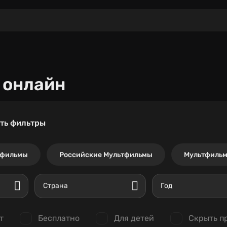
 онлайн
ть фильтры
тфильмы
Российские Мультфильмы
Мультфильм
Страна
Год
т
Бесплатно
Для детей
Скрыть п