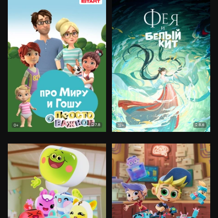
7.8
8.6
0+
12+