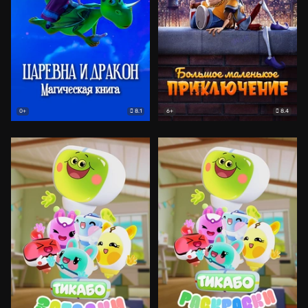
8.1
8.4
0+
6+