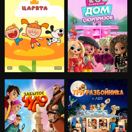
7.9
8.5
0+
6+