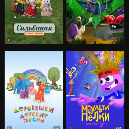
0+
6+
7.8
8.2
0+
0+