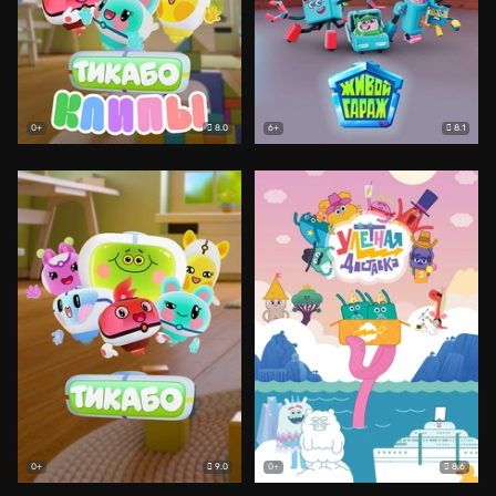
8.0
8.1
0+
6+
9.0
8.6
0+
0+