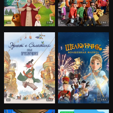
8.8
8.0
16+
6+
9.0
8.3
6+
6+