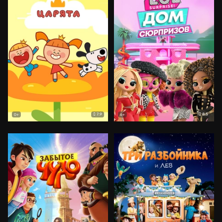
7.9
8.5
0+
6+