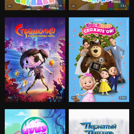
7.8
8.1
0+
0+
7.4
8.6
6+
6+