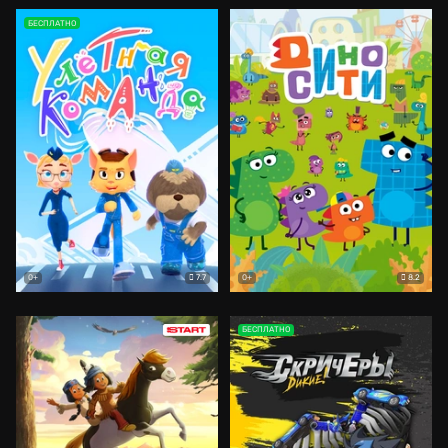
БЕСПЛАТНО
7.7
8.2
0+
0+
БЕСПЛАТНО