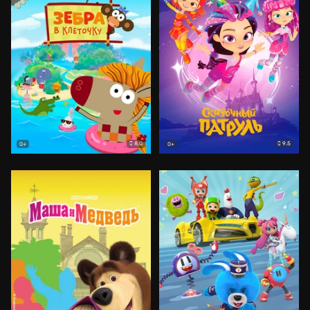
8.0
9.5
0+
0+