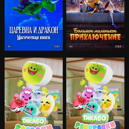
8.1
8.4
0+
6+