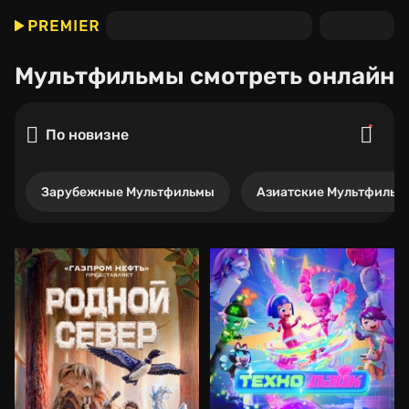
Мультфильмы
смотреть онлайн
По новизне
Зарубежные Мультфильмы
Азиатские Мультфильм