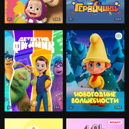
8.6
8.3
0+
0+
8.4
8.3
6+
0+