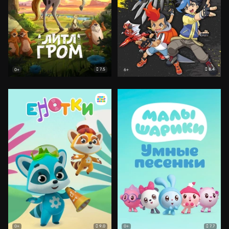
7.5
8.4
0+
6+
9.0
7.7
0+
0+