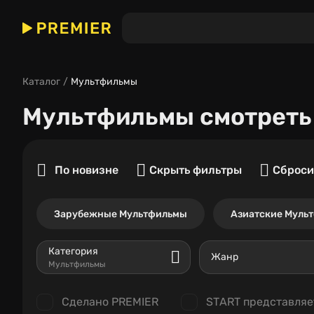
Каталог
Мультфильмы
Мультфильмы
смотреть
По новизне
Скрыть фильтры
Сброси
Зарубежные Мультфильмы
Азиатские Муль
Категория
Жанр
Мультфильмы
Сделано PREMIER
START представляе