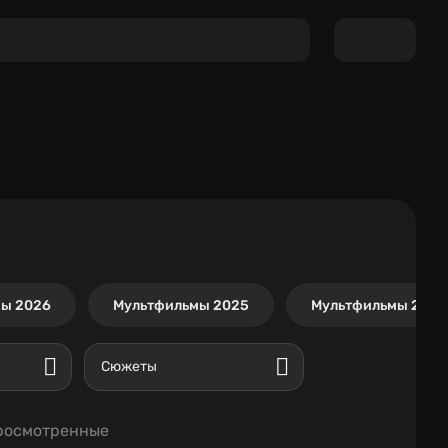
ы 2026
Мультфильмы 2025
Мультфильмы 2024
Сюжеты
росмотренные