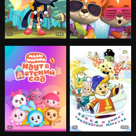
9.8
7.9
0+
0+
8.2
0+
0+