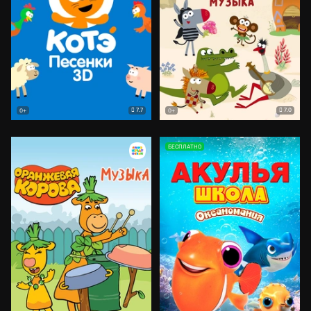
7.7
7.0
0+
0+
БЕСПЛАТНО