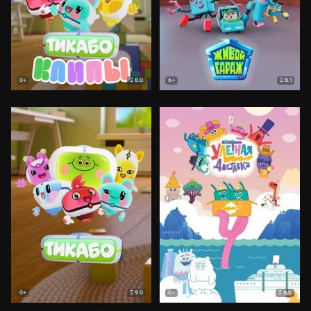
8.0
8.1
0+
6+
9.0
8.6
0+
0+