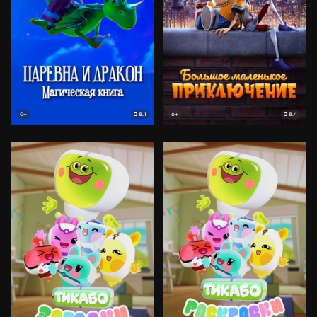
8.1
8.4
0+
6+