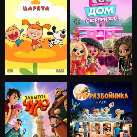
7.9
8.5
0+
6+