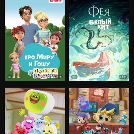
7.8
8.6
0+
12+