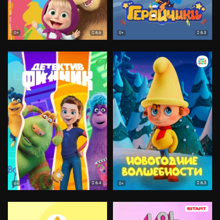
8.6
8.3
0+
0+
8.4
8.3
6+
0+