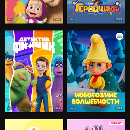
8.6
8.3
0+
0+
8.4
8.3
6+
0+