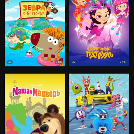
8.0
9.5
0+
0+