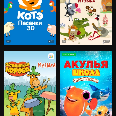
7.7
7.0
0+
0+
БЕСПЛАТНО