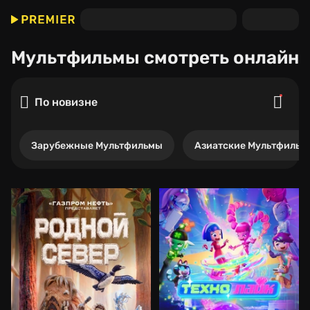
Мультфильмы
смотреть онлайн
По новизне
Зарубежные Мультфильмы
Азиатские Мультфильм