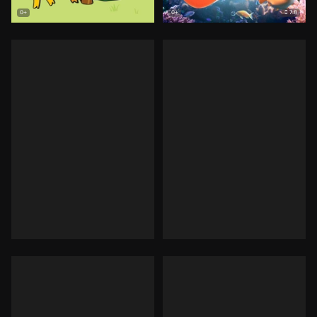
7.8
0+
0+