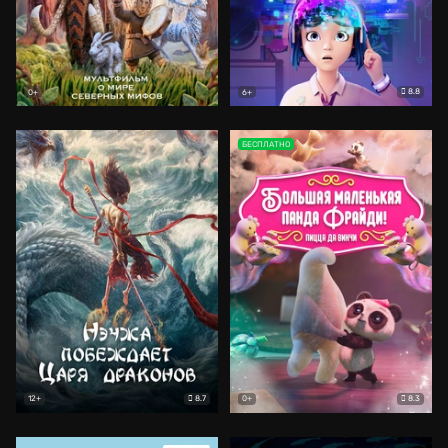
8.8
0+
6+
БЕСПЛАТНО
8.7
8.3
12+
0+