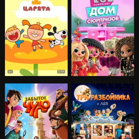
7.9
8.5
0+
6+