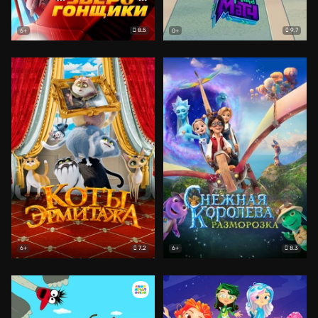
8.5
9.7
6+
0+
7.2
8.3
6+
6+