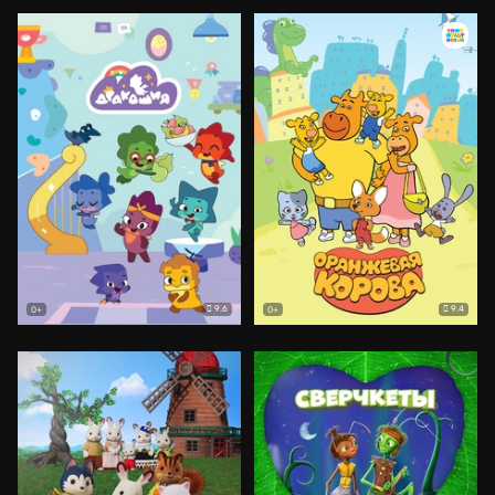
9.6
9.4
0+
0+