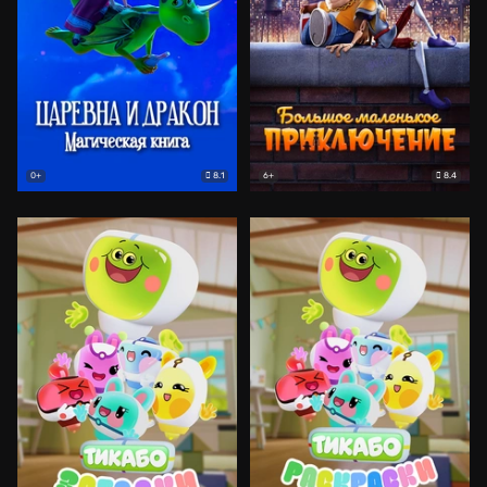
8.1
8.4
0+
6+