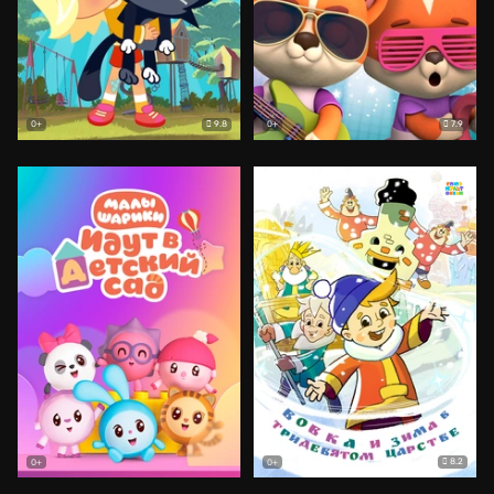
9.8
7.9
0+
0+
8.2
0+
0+