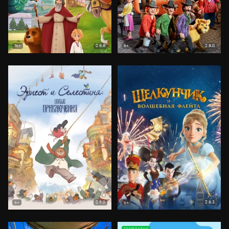
8.8
8.0
16+
6+
9.0
8.3
6+
6+