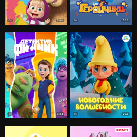
8.6
8.3
0+
0+
8.4
8.3
6+
0+