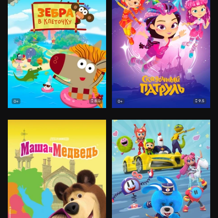
8.0
9.5
0+
0+