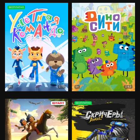
БЕСПЛАТНО
7.7
8.2
0+
0+
БЕСПЛАТНО