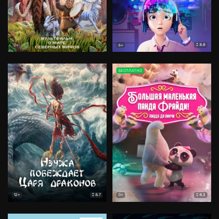
8.8
0+
6+
БЕСПЛАТНО
8.7
8.3
12+
0+