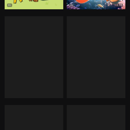
7.8
0+
0+