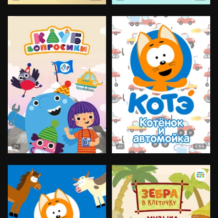
8.0
0+
0+