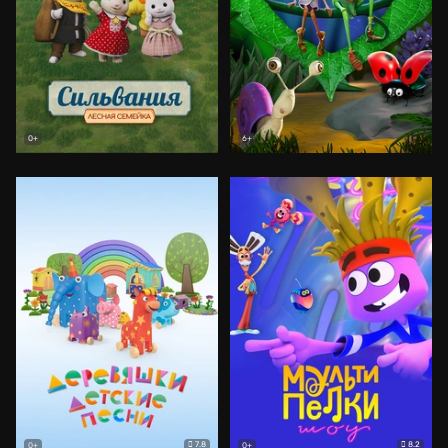
0+
6+
7.8
8.2
0+
0+