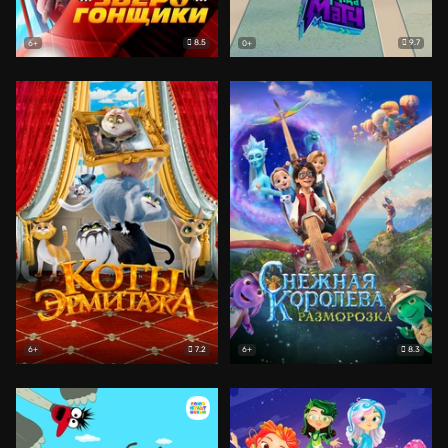
8.5
9.7
6+
0+
7.2
8.3
6+
6+