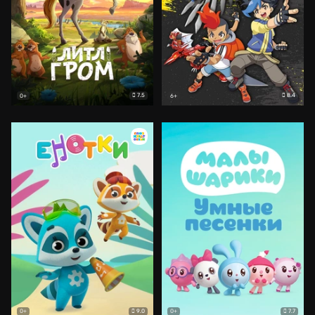
7.5
8.4
0+
6+
9.0
7.7
0+
0+