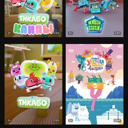
8.0
8.1
0+
6+
9.0
8.6
0+
0+