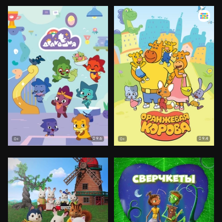
9.6
9.4
0+
0+