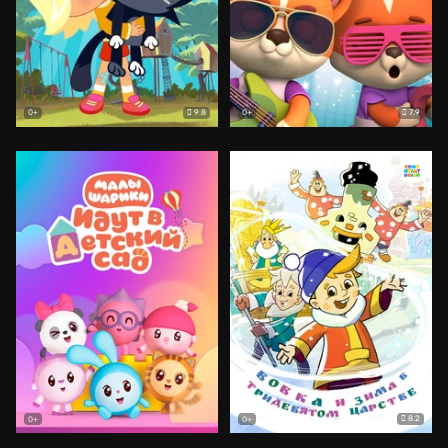
9.8
7.9
0+
0+
8.2
0+
0+