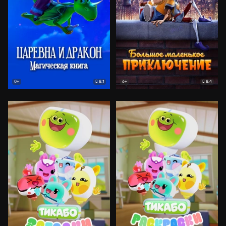
8.1
8.4
0+
6+