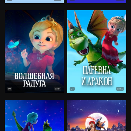
8.1
8.3
0+
0+