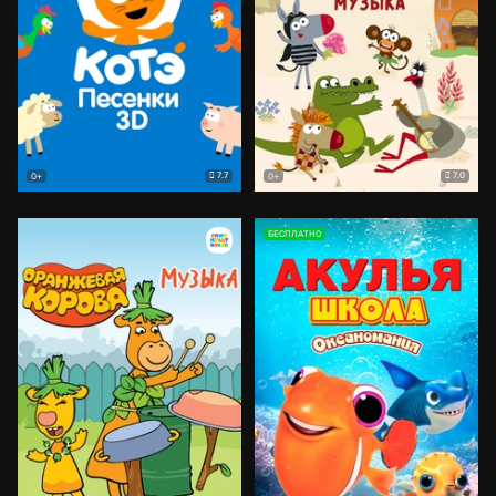
7.7
7.0
0+
0+
БЕСПЛАТНО