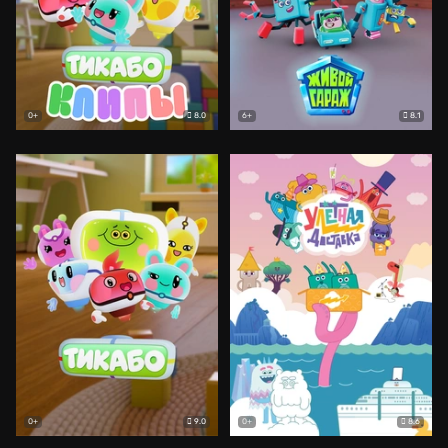
8.0
8.1
0+
6+
9.0
8.6
0+
0+