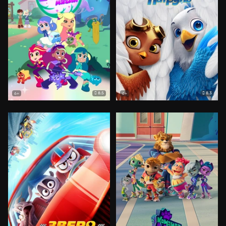
8.5
8.3
6+
6+