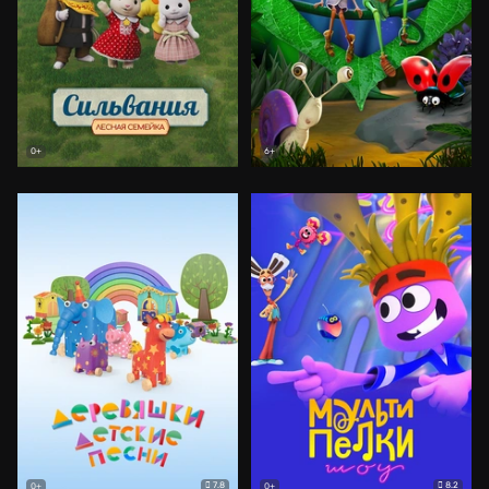
0+
6+
7.8
8.2
0+
0+