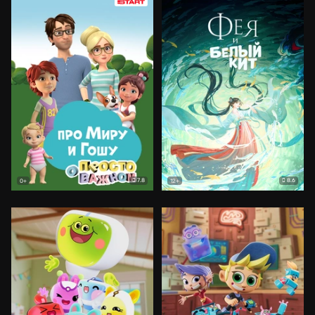
7.8
8.6
0+
12+