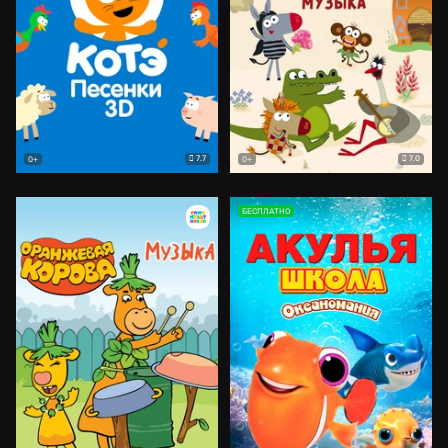
7.7
7.0
0+
0+
БЕСПЛАТНО