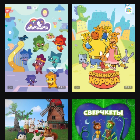
9.6
9.4
0+
0+