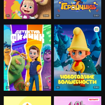
8.6
8.3
0+
0+
8.4
8.3
6+
0+