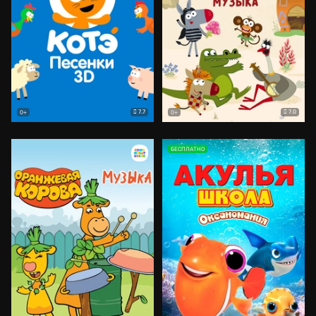
7.7
7.0
0+
0+
БЕСПЛАТНО