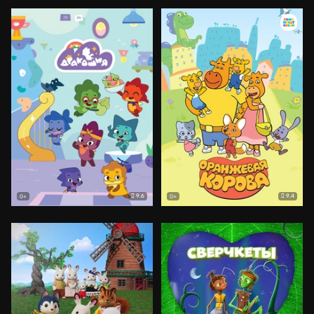
9.6
9.4
0+
0+