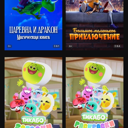
8.1
8.4
0+
6+