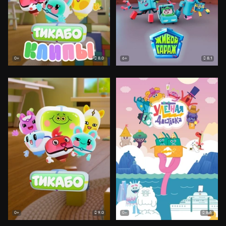
8.0
8.1
0+
6+
9.0
8.6
0+
0+