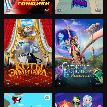
8.5
9.7
6+
0+
7.2
8.3
6+
6+