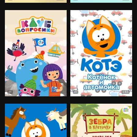
8.0
0+
0+