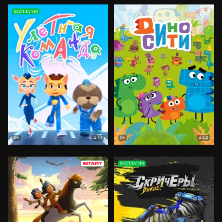
БЕСПЛАТНО
7.7
8.2
0+
0+
БЕСПЛАТНО