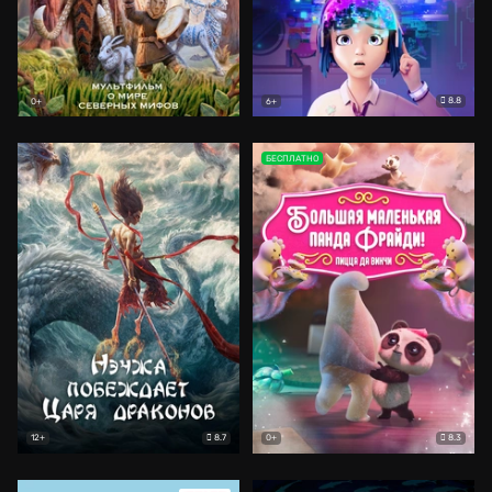
8.8
0+
6+
БЕСПЛАТНО
8.7
8.3
12+
0+