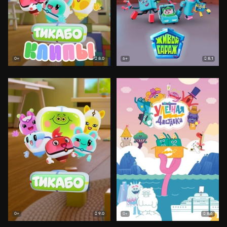
8.0
8.1
0+
6+
9.0
8.6
0+
0+