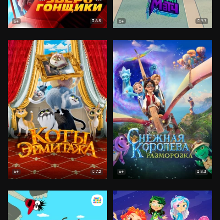
8.5
9.7
6+
0+
7.2
8.3
6+
6+