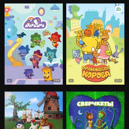
9.6
9.4
0+
0+