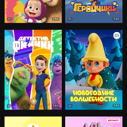
8.6
8.3
0+
0+
8.4
8.3
6+
0+