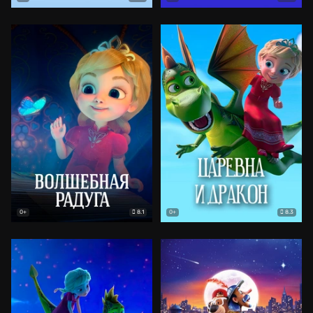
8.1
8.3
0+
0+