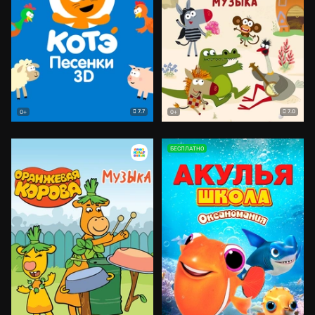
7.7
7.0
0+
0+
БЕСПЛАТНО