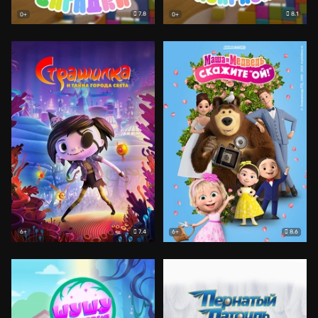
7.8
8.1
0+
0+
7.4
8.6
6+
6+