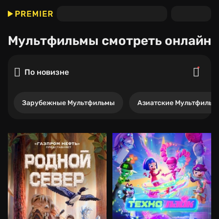
Мультфильмы
смотреть онлайн
По новизне
Зарубежные Мультфильмы
Азиатские Мультфильм