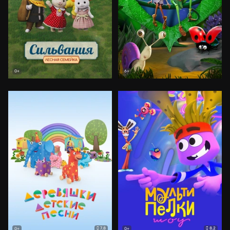
0+
6+
7.8
8.2
0+
0+