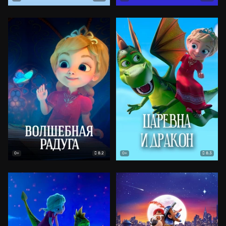
8.2
8.3
0+
0+