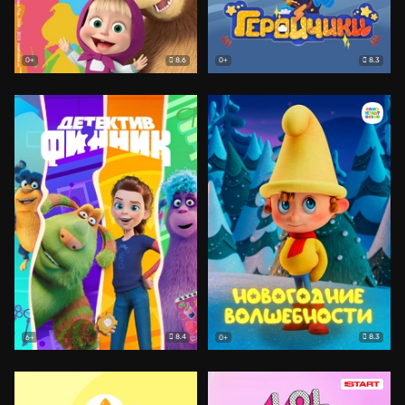
8.6
8.3
0+
0+
8.4
8.3
6+
0+