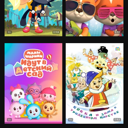
9.8
7.9
0+
0+
8.2
0+
0+