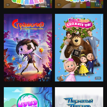
7.8
8.1
0+
0+
7.4
8.6
6+
6+