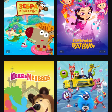
8.0
9.5
0+
0+