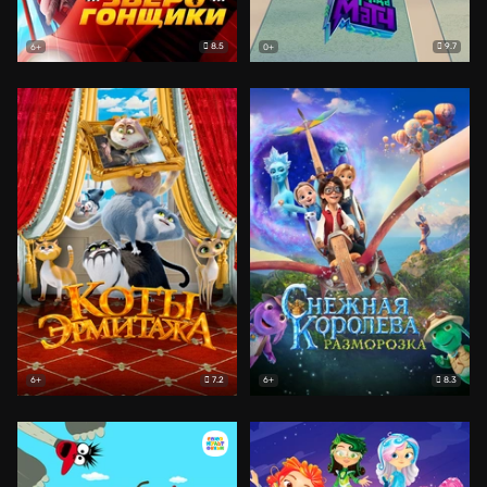
8.5
9.7
6+
0+
7.2
8.3
6+
6+