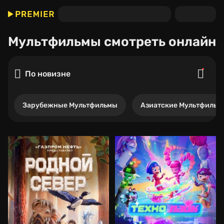
Мультфильмы
смотреть онлайн
По новизне
Зарубежные Мультфильмы
Азиатские Мультфильм