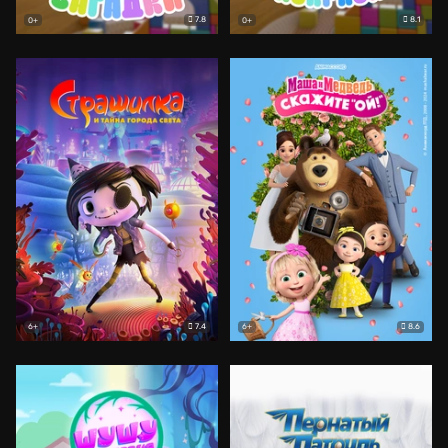
7.8
8.1
0+
0+
7.4
8.6
6+
6+