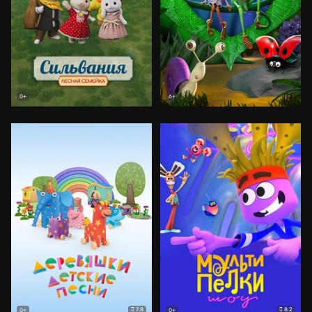
0+
6+
7.8
8.2
0+
0+