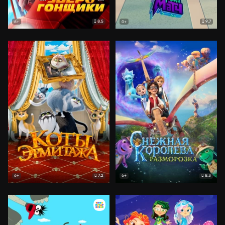
8.5
9.7
6+
0+
7.2
8.3
6+
6+