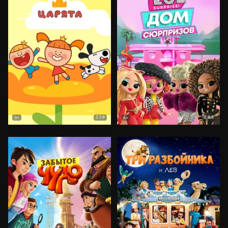
7.9
8.5
0+
6+