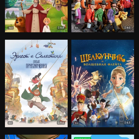
8.8
8.0
16+
6+
9.0
8.3
6+
6+