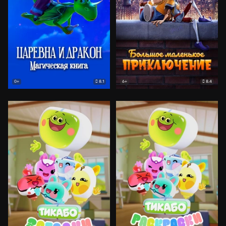
8.1
8.4
0+
6+