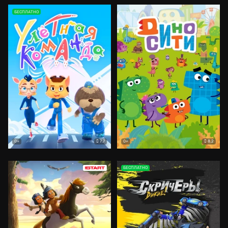
БЕСПЛАТНО
7.7
8.2
0+
0+
БЕСПЛАТНО