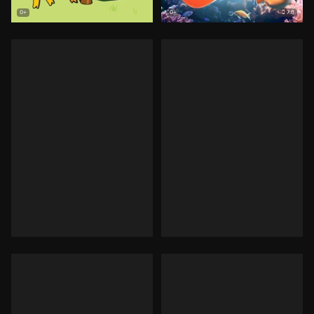
7.8
0+
0+