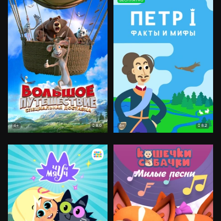
БЕСПЛАТНО
8.0
8.2
6+
6+