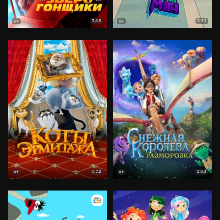
8.5
9.7
6+
0+
7.2
8.3
6+
6+