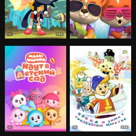
9.8
7.9
0+
0+
8.2
0+
0+