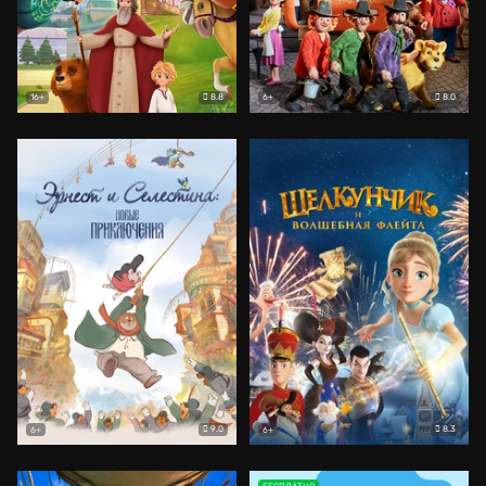
8.8
8.0
16+
6+
9.0
8.3
6+
6+