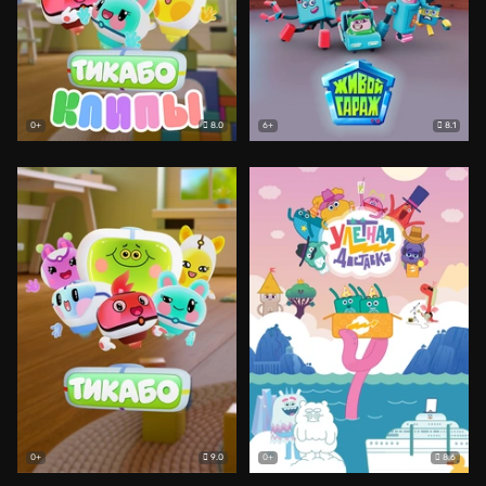
8.0
8.1
0+
6+
9.0
8.6
0+
0+