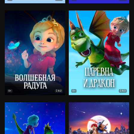
8.2
8.3
0+
0+