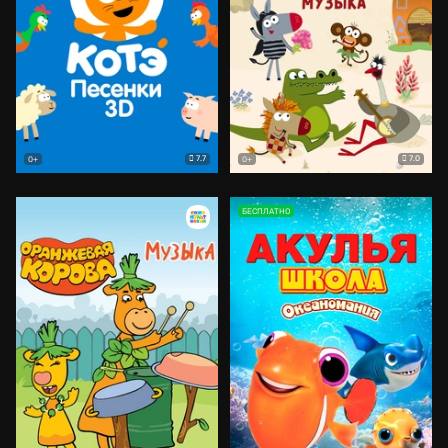
7.7
7.0
0+
0+
БЕСПЛАТНО