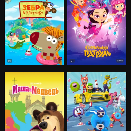
8.0
9.5
0+
0+