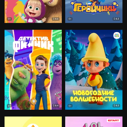
8.6
8.3
0+
0+
8.4
8.3
6+
0+