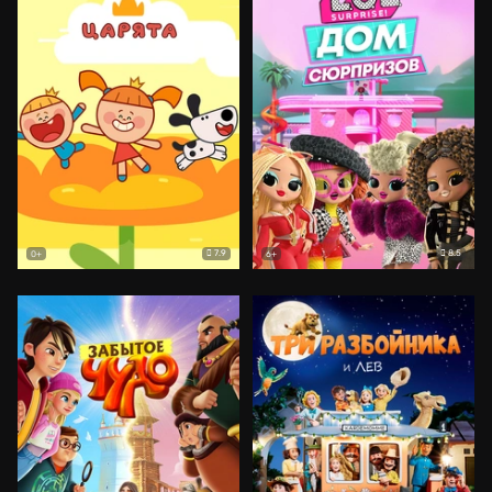
7.9
8.5
0+
6+