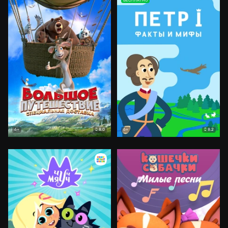
БЕСПЛАТНО
8.0
8.2
6+
6+