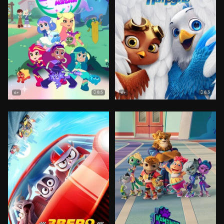
8.5
8.3
6+
6+