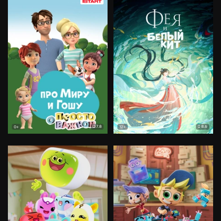
7.8
8.6
0+
12+