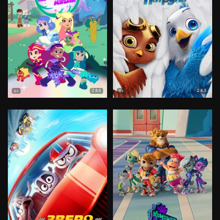
8.5
8.3
6+
6+