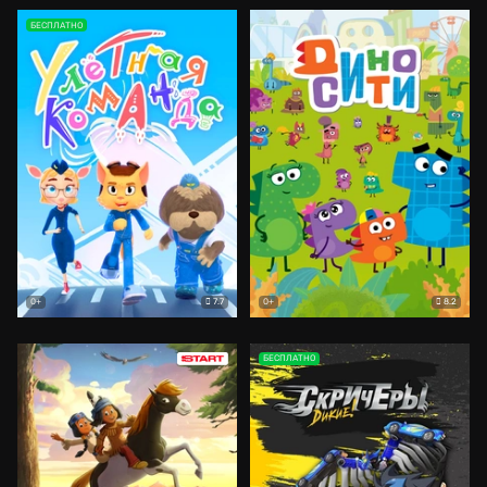
БЕСПЛАТНО
7.7
8.2
0+
0+
БЕСПЛАТНО