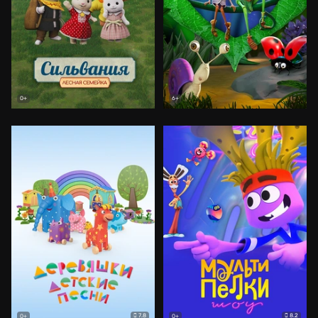
0+
6+
7.8
8.2
0+
0+