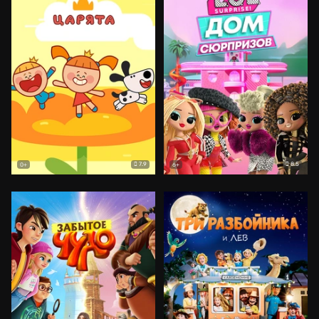
7.9
8.5
0+
6+