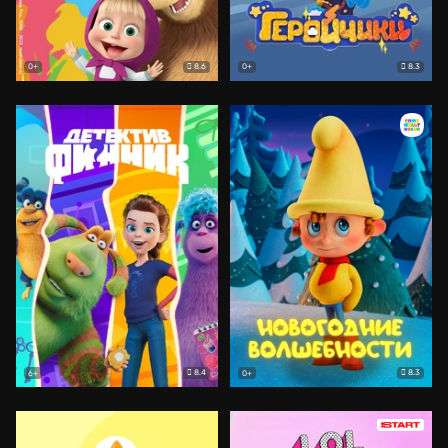
8.6
8.3
0+
0+
8.4
8.3
6+
0+