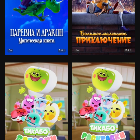
8.1
8.4
0+
6+