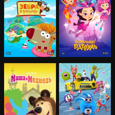
8.0
9.5
0+
0+