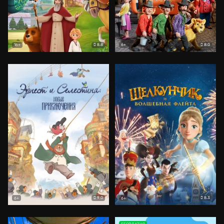
8.8
8.0
16+
6+
9.0
8.3
6+
6+