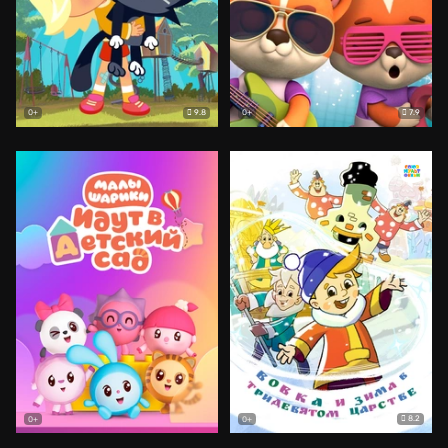
9.8
7.9
0+
0+
8.2
0+
0+