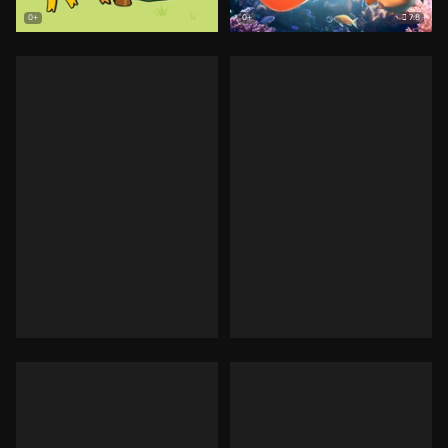
7.8
0+
0+