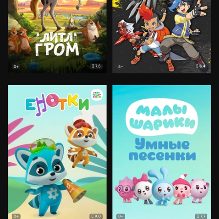
7.5
8.4
0+
6+
9.0
7.7
0+
0+