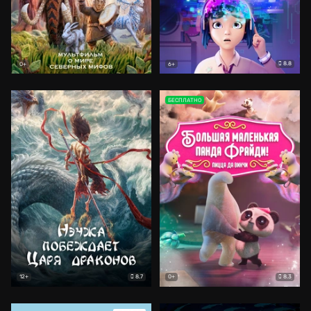
8.8
0+
6+
БЕСПЛАТНО
8.7
8.3
12+
0+