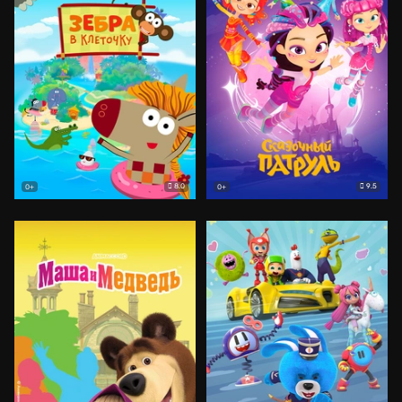
8.0
9.5
0+
0+