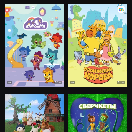
9.6
9.4
0+
0+