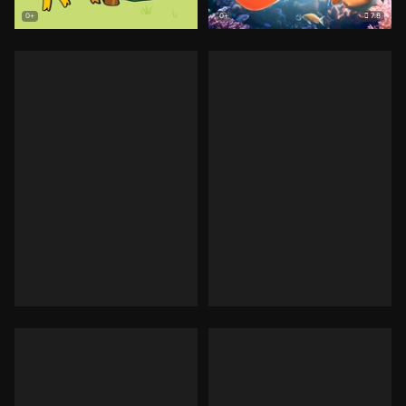
7.8
0+
0+