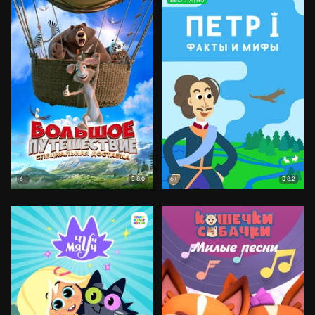
БЕСПЛАТНО
8.0
8.2
6+
6+