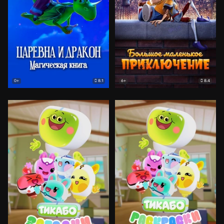
8.1
8.4
0+
6+