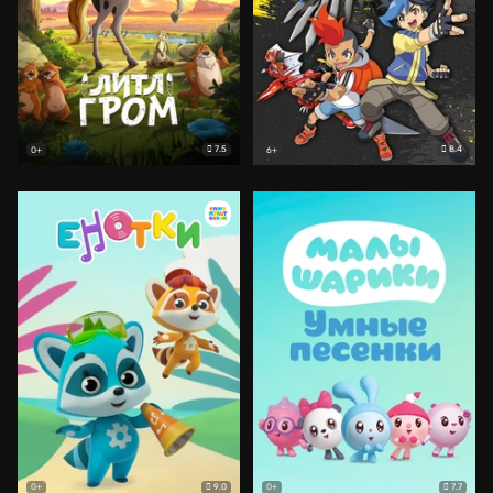
7.5
8.4
0+
6+
9.0
7.7
0+
0+