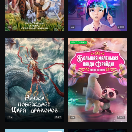
8.8
0+
6+
БЕСПЛАТНО
8.7
8.3
12+
0+