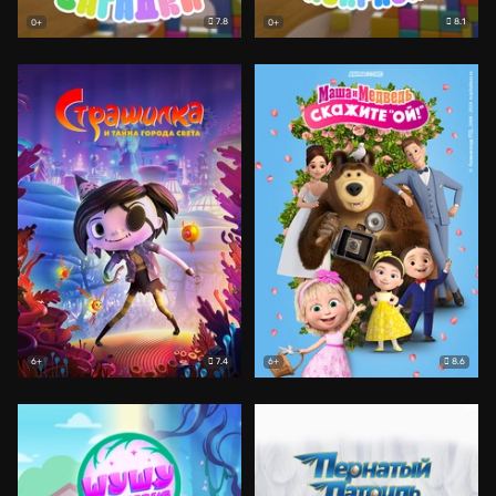
7.8
8.1
0+
0+
7.4
8.6
6+
6+