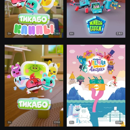
8.0
8.1
0+
6+
9.0
8.6
0+
0+