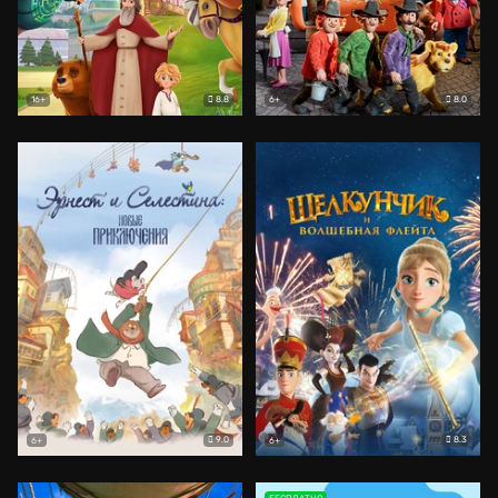
8.8
8.0
16+
6+
9.0
8.3
6+
6+