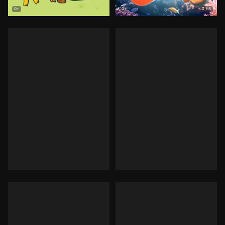
7.8
0+
0+