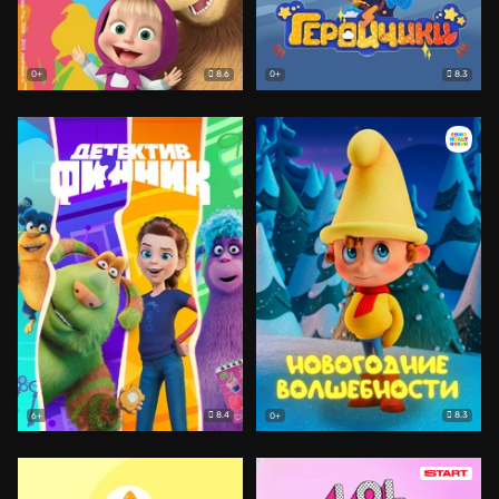
8.6
8.3
0+
0+
8.4
8.3
6+
0+