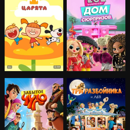
7.9
8.5
0+
6+