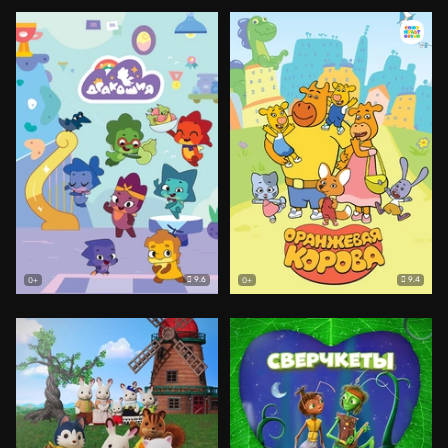
9.6
9.4
0+
0+