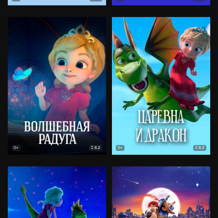
8.2
8.3
0+
0+