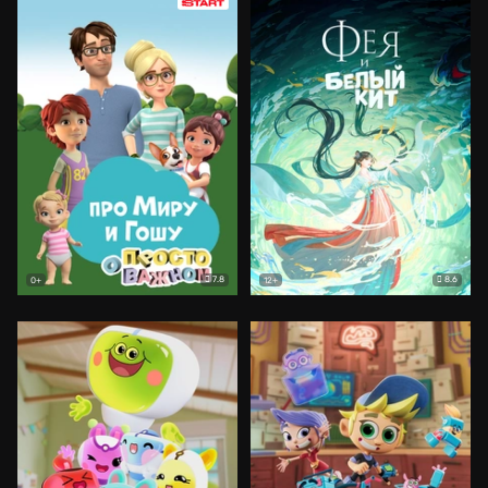
7.8
8.6
0+
12+