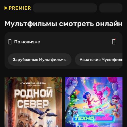
Мультфильмы
смотреть онлайн
По новизне
Зарубежные Мультфильмы
Азиатские Мультфильм