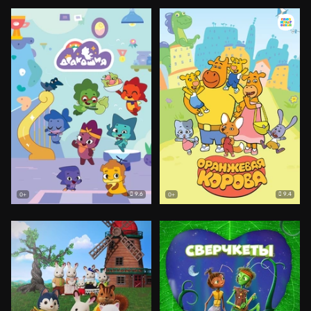
9.6
9.4
0+
0+