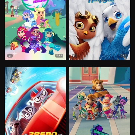
8.5
8.3
6+
6+