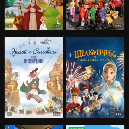
8.8
8.0
16+
6+
9.0
8.3
6+
6+