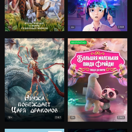
8.8
0+
6+
БЕСПЛАТНО
8.7
8.3
12+
0+