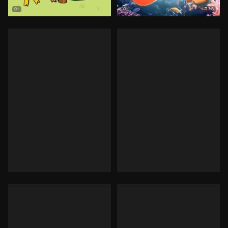
7.8
0+
0+