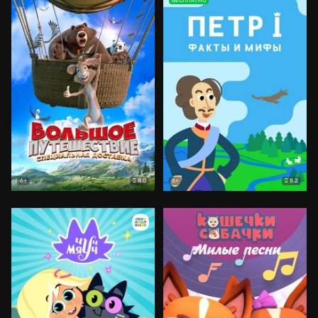
БЕСПЛАТНО
8.0
8.2
6+
6+