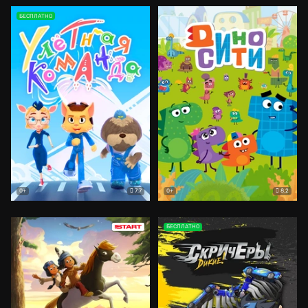
БЕСПЛАТНО
7.7
8.2
0+
0+
БЕСПЛАТНО