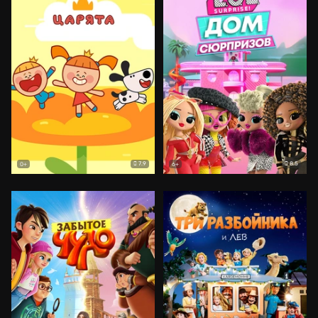
7.9
8.5
0+
6+