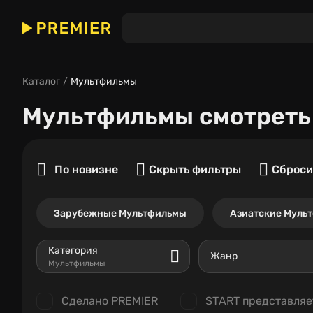
Каталог
Мультфильмы
Мультфильмы
смотреть
По новизне
Скрыть фильтры
Сброси
Зарубежные Мультфильмы
Азиатские Муль
Категория
Жанр
Мультфильмы
Сделано PREMIER
START представляе