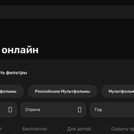
 онлайн
ть фильтры
тфильмы
Российские Мультфильмы
Мультфильм
Страна
Год
т
Бесплатно
Для детей
Скрыть п