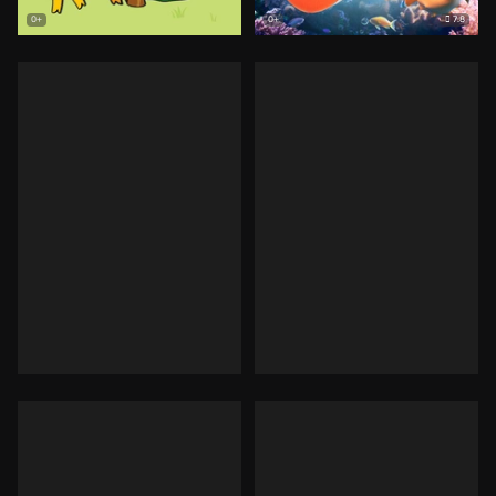
7.8
0+
0+