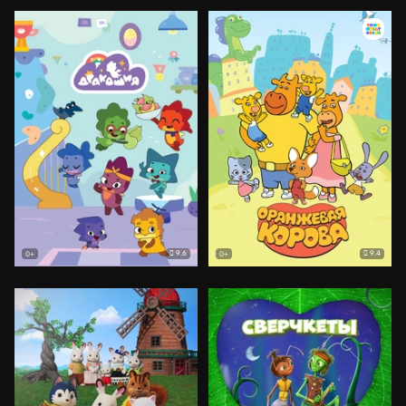
9.6
9.4
0+
0+