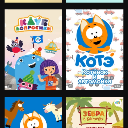
8.0
0+
0+