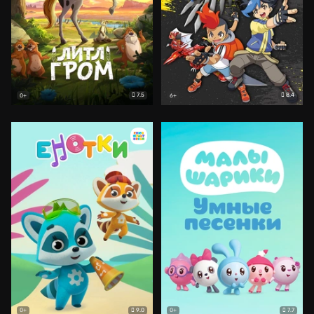
7.5
8.4
0+
6+
9.0
7.7
0+
0+