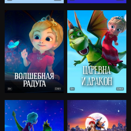
8.1
8.3
0+
0+