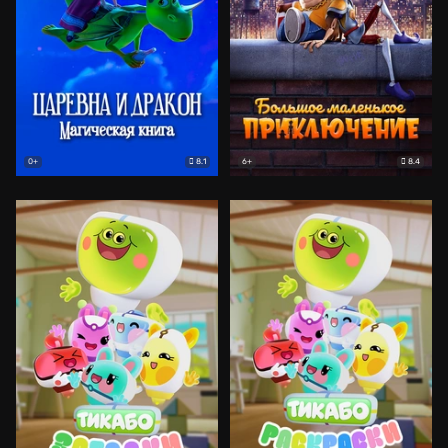
8.1
8.4
0+
6+