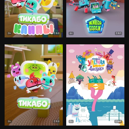
8.0
8.1
0+
6+
9.0
8.6
0+
0+