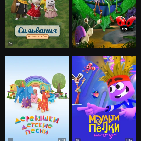
0+
6+
7.8
8.2
0+
0+