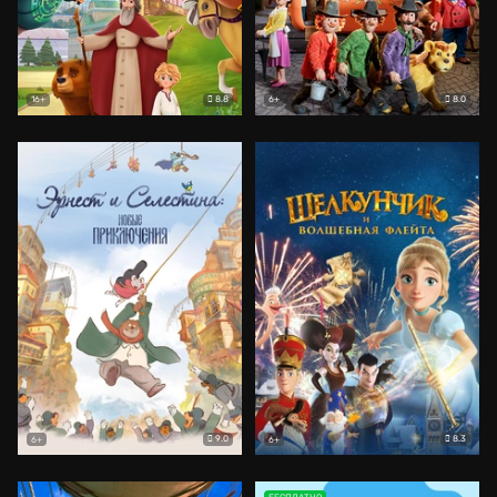
8.8
8.0
16+
6+
9.0
8.3
6+
6+