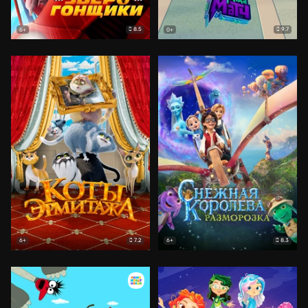
8.5
9.7
6+
0+
7.2
8.3
6+
6+