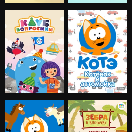
8.0
0+
0+