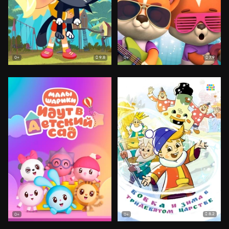
9.8
7.9
0+
0+
8.2
0+
0+