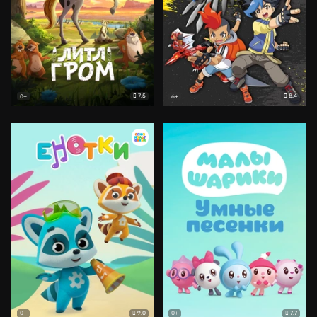
7.5
8.4
0+
6+
9.0
7.7
0+
0+