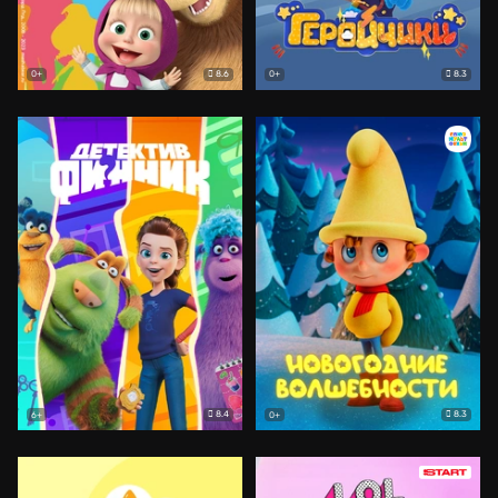
8.6
8.3
0+
0+
8.4
8.3
6+
0+