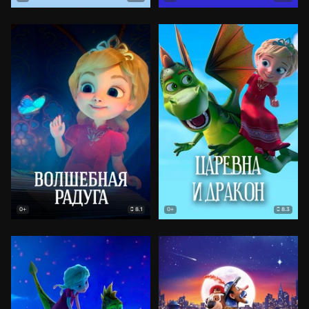
8.1
8.3
0+
0+