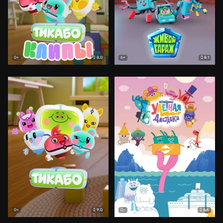
8.0
8.1
0+
6+
9.0
8.6
0+
0+