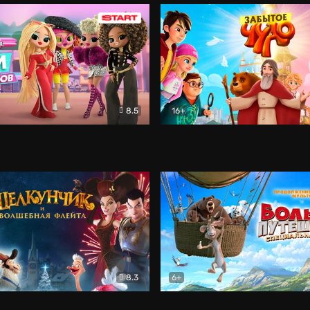
8.5
16+
rise! Дом сюрпризов
Мультфильм
Забытое чудо
Мультфиль
8.3
6+