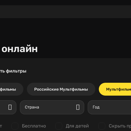
 онлайн
ть фильтры
тфильмы
Российские Мультфильмы
Мультфильм
Страна
Год
т
Бесплатно
Для детей
Скрыть п