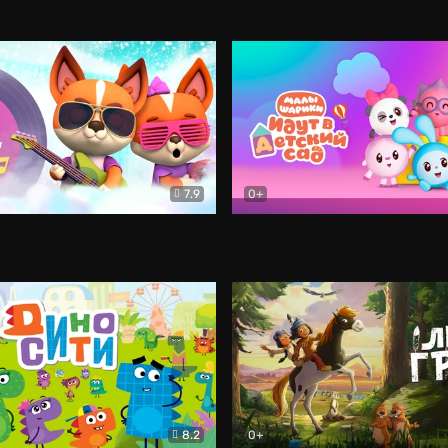
и волшебная флейта
льм
Мультфильм
Большое путешествие. Спе
7.9
0+
бачки. Милые песни
Мультфильм
Малышарики идут в детски
8.2
0+