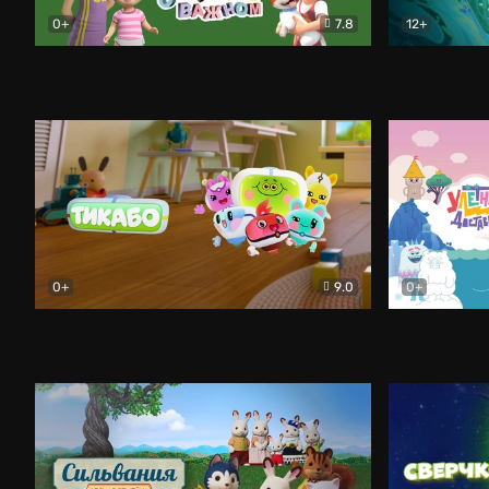
0+
7.8
12+
Просто о важном. Про Миру и Гошу
Мультфильм
Фея и Белы
0+
9.0
0+
Тикабо
Мультфильм
Улётная до