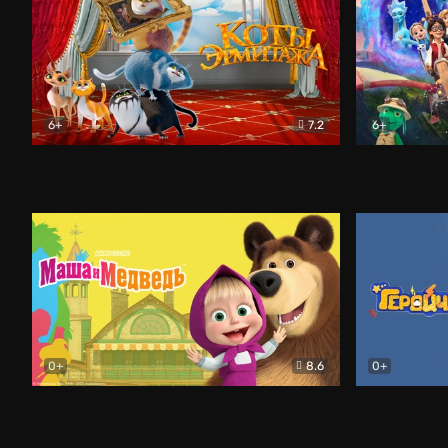
6+
7.2
6+
Коты Эрмитажа
Мультфильм
Снежная ко
0+
8.6
0+
Маша и Медведь
Мультфильм
Геройчики