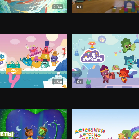
8.6
0+
й Кит
Мультфильм
Тикабо. Клипы
Мультфиль
8.6
0+
ставка
Мультфильм
Дракошия
Мультфильм