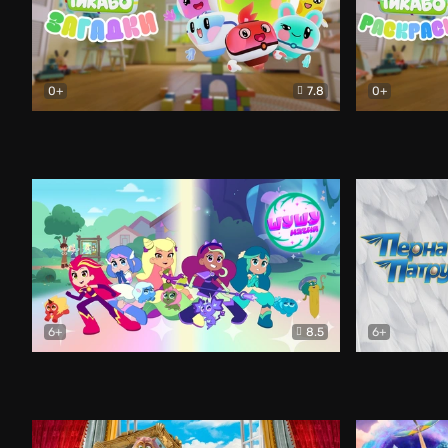
0+
7.8
0+
Тикабо. Загадки
Мультфильм
Тикабо. Ра
6+
8.5
6+
Шушумагия
Мультфильм
Пернатый п