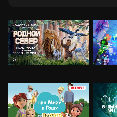
0+
6+
Родной Север
Анимация
Технолайк