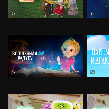
0+
6+
Сильвания. Лесная семейка
Мультфильм
Сверчкеты
0+
8.2
0+
Волшебная радуга
Мультфильм
Царевна и 