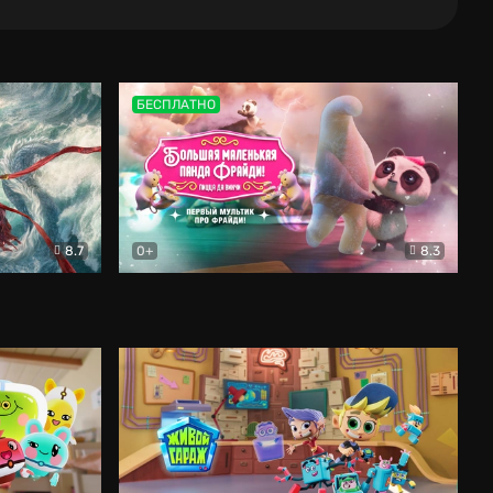
БЕСПЛАТНО
8.7
0+
8.3
аконов
Мультфильм
Большая маленькая панда Фрайди! Пицца 