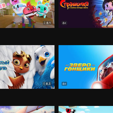
8.1
6+
скраски
Мультфильм
Страшилка и тайна города 
8.3
6+
атруль
Мультфильм
Зверогонщики
Мультфил