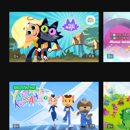
Эрнест и Селестина: Новые приключения
Щелкунчик 
Мультфи
0+
9.8
0+
Чуч-Мяуч
Мультфильм
Кошечки-со
БЕСПЛАТНО
0+
7.7
0+