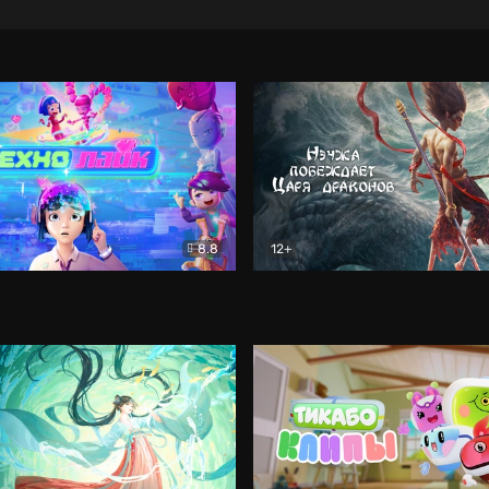
8.8
12+
Мультфильм
Нэчжа побеждает Царя др