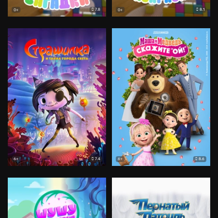
7.8
8.1
0+
0+
7.4
8.6
6+
6+