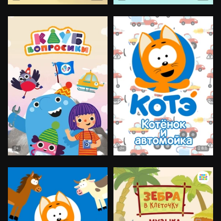
8.0
0+
0+