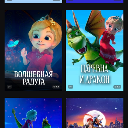
8.2
8.3
0+
0+