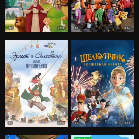
8.8
8.0
16+
6+
9.0
8.3
6+
6+