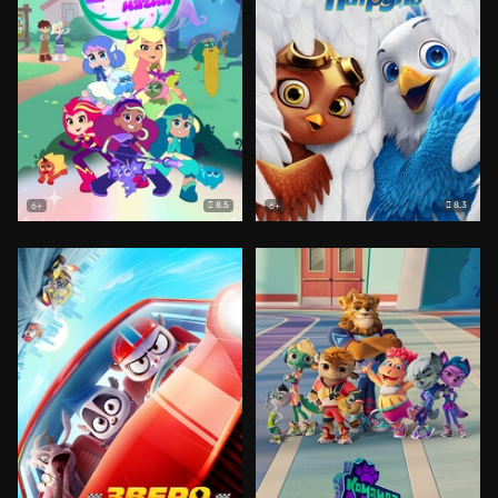
8.5
8.3
6+
6+