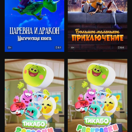
8.1
8.4
0+
6+