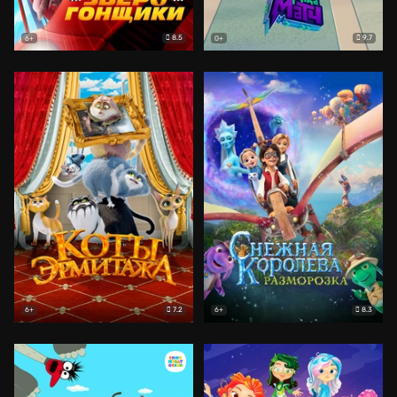
8.5
9.7
6+
0+
7.2
8.3
6+
6+