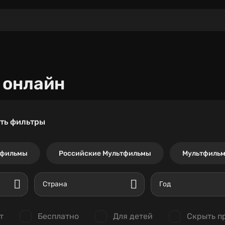
 онлайн
ть фильтры
тфильмы
Российские Мультфильмы
Мультфильм
Страна
Год
т
Бесплатно
Для детей
Скрыть п