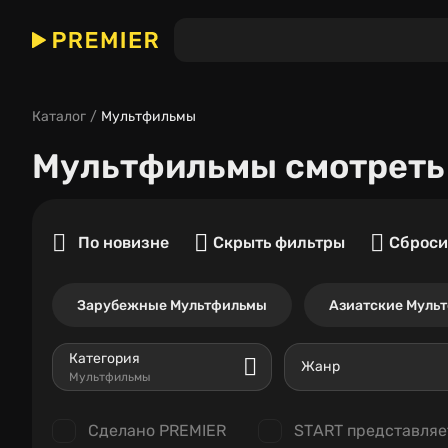
Каталог
Мультфильмы
Мультфильмы
смотреть
По новизне
Скрыть фильтры
Сброси
Зарубежные Мультфильмы
Азиатские Муль
Категория
Жанр
Мультфильмы
Сделано PREMIER
START представляе