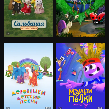
0+
6+
7.8
8.2
0+
0+