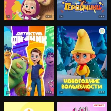
8.6
8.3
0+
0+
8.4
8.3
6+
0+