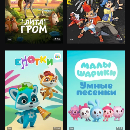
7.5
8.4
0+
6+
9.0
7.7
0+
0+