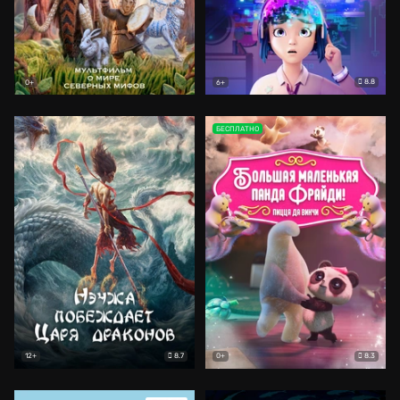
8.8
0+
6+
БЕСПЛАТНО
8.7
8.3
12+
0+