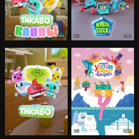
8.0
8.1
0+
6+
9.0
8.6
0+
0+