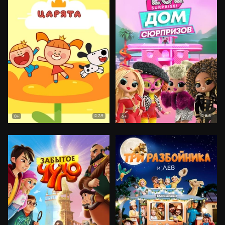
7.9
8.5
0+
6+