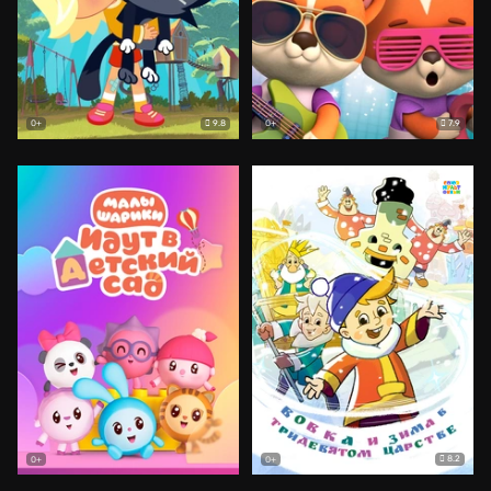
9.8
7.9
0+
0+
8.2
0+
0+