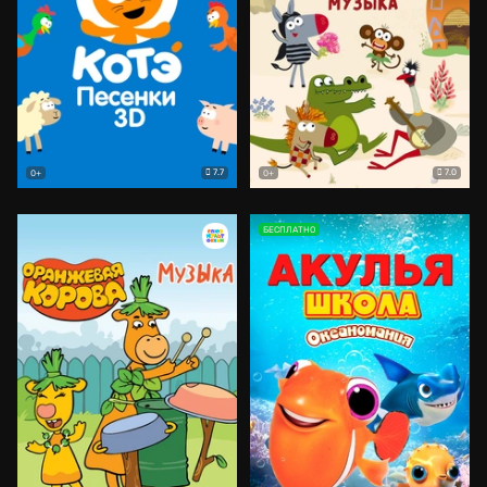
7.7
7.0
0+
0+
БЕСПЛАТНО