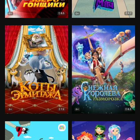
8.5
9.7
6+
0+
7.2
8.3
6+
6+