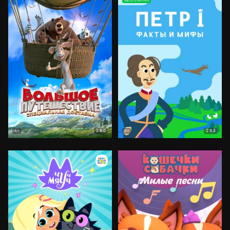
БЕСПЛАТНО
8.0
8.2
6+
6+