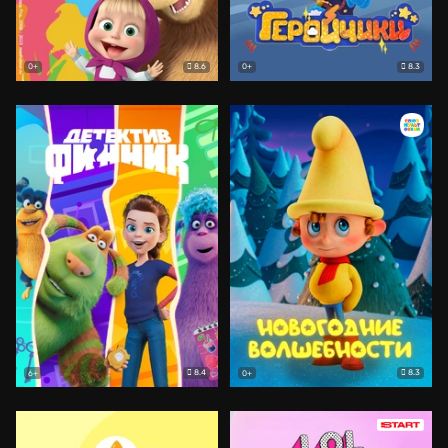
8.6
8.3
0+
0+
8.4
8.3
6+
0+