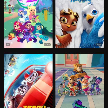
8.5
8.3
6+
6+