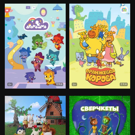
9.6
9.4
0+
0+