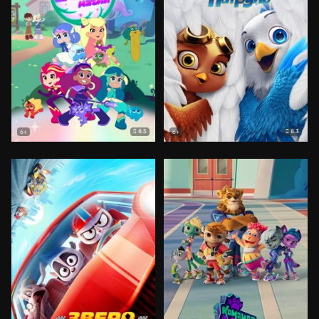
8.5
8.3
6+
6+