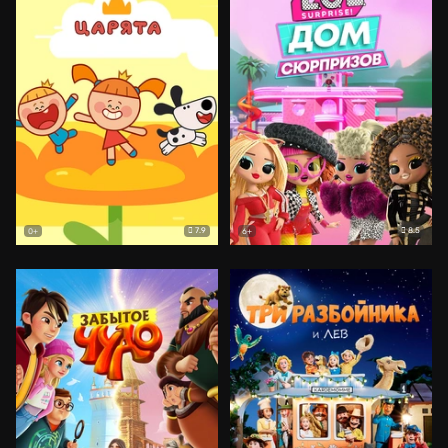
7.9
8.5
0+
6+