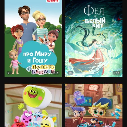
7.8
8.6
0+
12+