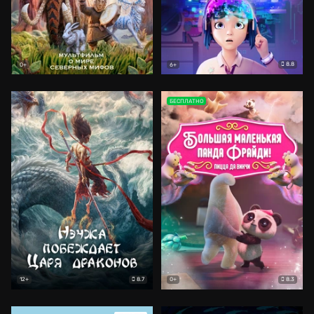
8.8
0+
6+
БЕСПЛАТНО
8.7
8.3
12+
0+