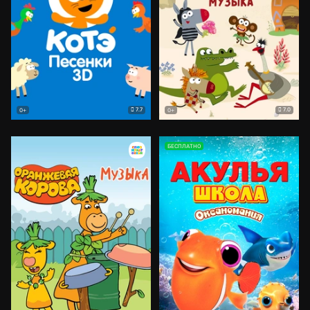
7.7
7.0
0+
0+
БЕСПЛАТНО