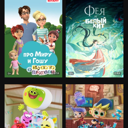
7.8
8.6
0+
12+