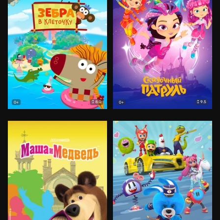
8.0
9.5
0+
0+