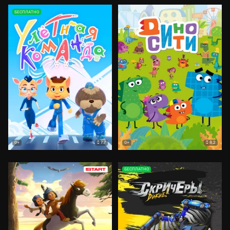
БЕСПЛАТНО
7.7
8.2
0+
0+
БЕСПЛАТНО