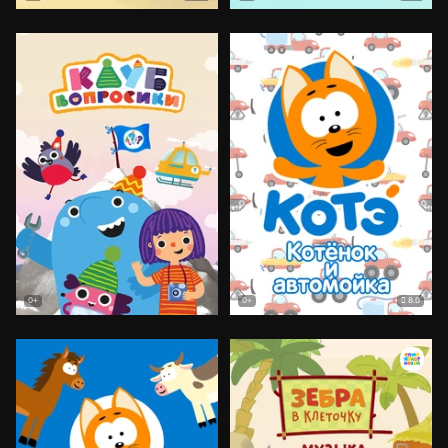
8.0
0+
0+