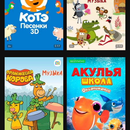
7.7
7.0
0+
0+
БЕСПЛАТНО